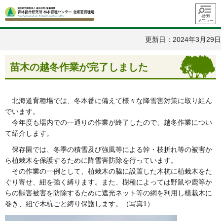
メニュ
ー
更新日：2024年3月29日
苗木の越冬作業が完了しました
北海道育種場では、冬本番に備えて様々な降雪害対策に取り組ん
でいます。
今年度も場内での一通りの作業が終了したので、越冬作業につい
て紹介します。
保存園では、冬季の積雪及び強風等による幹・枝折れ等の被害か
ら植栽木を保護するために降雪害防除を行っています。
その作業の一例として、植栽木の脇に設置した木杭に植栽木をた
ぐり寄せ、紐を強く縛ります。また、樹種によっては野鼠や鹿等か
らの獣害被害を防除するために遮光ネット等の網を利用し植栽木に
巻き、紐で木杭ごと縛り保護します。（写真1）