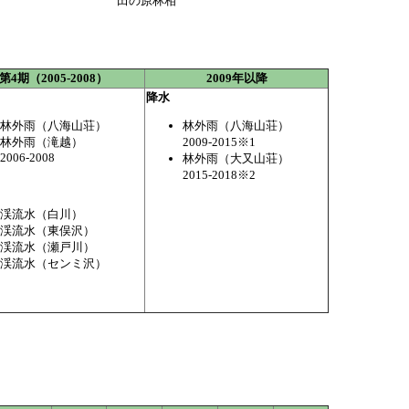
田の原林相
第4期（2005-2008）
2009年以降
降水
林外雨（八海山荘）
林外雨（八海山荘）
林外雨（滝越）
2009-2015※1
2006-2008
林外雨（大又山荘）
2015-2018※2
渓流水（白川）
渓流水（東俣沢）
渓流水（瀬戸川）
渓流水（センミ沢）