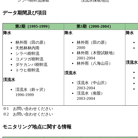
シラベ樹幹流採取
渓流水採取地点
データ期間及び項目
第2期（1995-1999）
第3期（2000-2004）
降水
降水
降水
林外雨（田の原）
林外雨（田の原）
2000
天然林林内雨
林外雨（木曽試験地）
シラベ樹幹流
2001-2004
コメツガ樹幹流
渓流水
林外雨（八海山荘）
ダケカンバ樹幹流
トウヒ樹幹流
渓流水
渓流水
渓流水（中山沢）
2003-2004
渓流水（鈴ヶ沢）
渓流水（南股）
1996-1999
2003-2004
※1 お問い合わせください
※2 お問い合わせください
モニタリング地点に関する情報