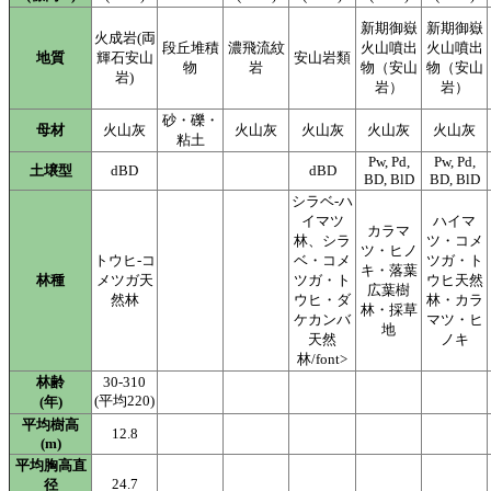
新期御嶽
新期御嶽
火成岩(両
段丘堆積
濃飛流紋
火山噴出
火山噴出
地質
輝石安山
安山岩類
物
岩
物（安山
物（安山
岩)
岩）
岩）
砂・礫・
母材
火山灰
火山灰
火山灰
火山灰
火山灰
粘土
Pw, Pd,
Pw, Pd,
土壌型
dBD
dBD
BD, BlD
BD, BlD
シラベ-ハ
イマツ
ハイマ
カラマ
林、シラ
ツ・コメ
ツ・ヒノ
トウヒ-コ
ベ・コメ
ツガ・ト
キ・落葉
林種
メツガ天
ツガ・ト
ウヒ天然
広葉樹
然林
ウヒ・ダ
林・カラ
林・採草
ケカンバ
マツ・ヒ
地
天然
ノキ
林/font>
林齢
30-310
(平均220)
(年)
平均樹高
12.8
(m)
平均胸高直
24.7
径