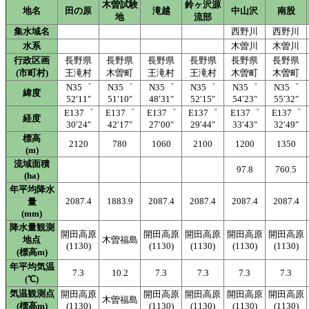
木曽試験
鈴ヶ沢源
地名
田の原
滝越
中山沢
南股
地
流部
集水域名
西野川
西野川
水系
木曽川
木曽川
行政区画
長野県
長野県
長野県
長野県
長野県
長野県
(市町村)
王滝村
木曽町
王滝村
王滝村
木曽町
木曽町
N35゜
N35゜
N35゜
N35゜
N35゜
N35゜
緯度
52′11″
51′10″
48′31″
52′15″
54′23″
55′32″
E137゜
E137゜
E137゜
E137゜
E137゜
E137゜
経度
30′24″
42′17″
27′00″
29′44″
33′43″
32′49″
標高
2120
780
1060
2100
1200
1350
(m)
流域面積
97.8
760.5
(ha)
年平均降水
2087.4
1883.9
2087.4
2087.4
2087.4
2087.4
量
(mm)
降水量観測
開田高原
開田高原
開田高原
開田高原
開田高原
地点
木曽福島
(1130)
(1130)
(1130)
(1130)
(1130)
(標高m)
年平均気温
7.3
10.2
7.3
7.3
7.3
7.3
(℃)
気温観測点
開田高原
開田高原
開田高原
開田高原
開田高原
木曽福島
(標高m)
(1130)
(1130)
(1130)
(1130)
(1130)