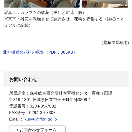
写真上：カラマツの雄花（左）と雌花（右）、
写真下：雄花を乾燥させて開葯させ、花粉を収集する（詳細はマニ
ュアルに記載）
(北海道育種場)
北方樹種の花粉の収集（PDF：385KB）
お問い合わせ
所属課室：森林総合研究所林木育種センター育種企画課
〒319-1301 茨城県日立市十王町伊師3809-1
電話番号：0294-39-7002
FAX番号：0294-39-7306
Email：
ikusyu@ffpri.go.jp