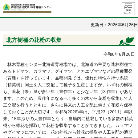
メニュ
ー
更新日：2026年6月26日
北方樹種の花粉の収集
令和8年6月26日
林木育種センター北海道育種場では、北海道の主要な造林樹種で
あるトドマツ、カラマツ、グイマツ、アカエゾマツなどの品種開発
（育種）を行っています。品種開発では、優れた特性を持つ系統
（精英樹）同士を人工交配して種子を生産しますが、いずれの樹種
も、着花（果）量が多い年（豊作年）と少ない年（凶作年）があり
ます。このため、豊作年になるべく多くの木から花粉を収集して人
工交配を行うとともに、さらに将来の人工交配に備えて花粉を保存
しておくことが大切です。令和8(2026)年は、平成23（2011）年以
来、15年ぶりの大豊作年となり、当場内に植栽している多数の精英
樹から雄花を採取して花粉を収集することができました。カラマツ
やグイマツについては、花の外観から雄花の採取や人工交配の適期