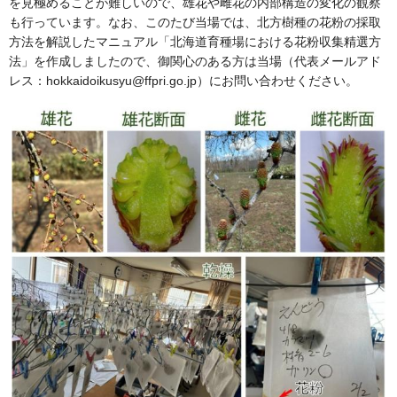
を見極めることが難しいので、雄花や雌花の内部構造の変化の観察
も行っています。なお、このたび当場では、北方樹種の花粉の採取
方法を解説したマニュアル「北海道育種場における花粉収集精選方
法」を作成しましたので、御関心のある方は当場（代表メールアド
レス：hokkaidoikusyu@ffpri.go.jp）にお問い合わせください。