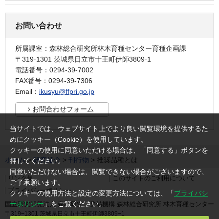
お問い合わせ
所属課室：森林総合研究所林木育種センター育種企画課
〒319-1301 茨城県日立市十王町伊師3809-1
電話番号：0294-39-7002
FAX番号：0294-39-7306
Email：
ikusyu@ffpri.go.jp
当サイトでは、ウェブサイト上でより良い閲覧環境を提供するた
めにクッキー（Cookie）を使用しています。
クッキーの使用に同意いただける場合は、「同意する」ボタンを
ホーム
>
研究紹介
>
刊行物
> 推奨品種とは
押してください。
同意いただけない場合は、閲覧できない場合がございますので、
リンク集
このサイトのご利用について
ご了承願います。
プライバシーポリシー
クッキーの使用方法と設定の変更方法については、「
プライバシ
ーポリシー
」をご覧ください。
国立研究開発法人 森林研究・整備機構 森林総合研究所 林木育種センター
〒319−1301 茨城県日立市十王町伊師3809−1