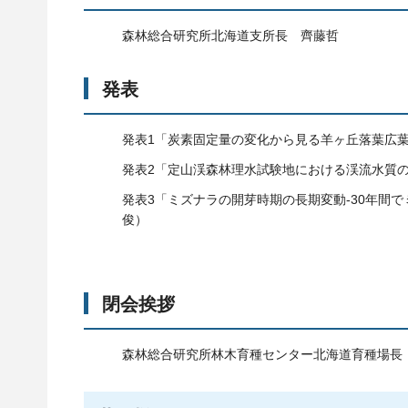
森林総合研究所北海道支所長 齊藤哲
発表
発表1「炭素固定量の変化から見る羊ヶ丘落葉広
発表2「定山渓森林理水試験地における渓流水質
発表3「ミズナラの開芽時期の長期変動-30年間
俊）
閉会挨拶
森林総合研究所林木育種センター北海道育種場長