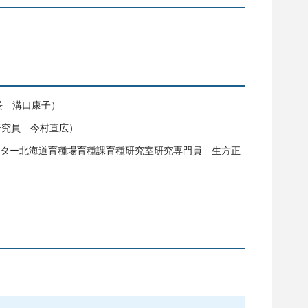
長 溝口康子）
研究員 今村直広）
ンター北海道育種場育種課育種研究室研究専門員 生方正