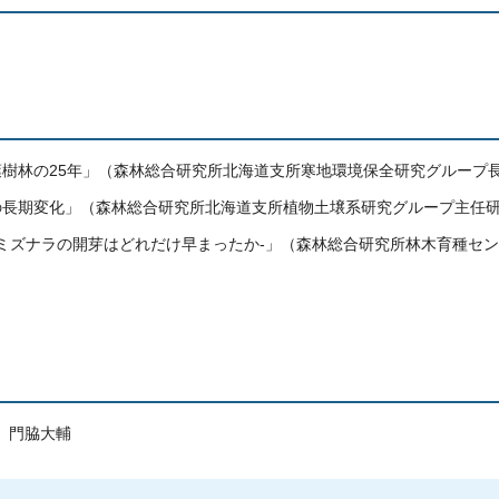
葉樹林の25年」（森林総合研究所北海道支所寒地環境保全研究グループ
の長期変化」（森林総合研究所北海道支所植物土壌系研究グループ主任
でミズナラの開芽はどれだけ早まったか-」（森林総合研究所林木育種セ
 門脇大輔