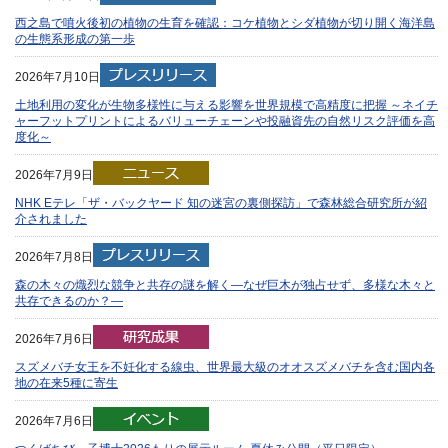
西之島で噴火後初の植物の生育を確認：コケ植物とシダ植物が切り開く海洋島
の生態系形成の第一歩
2026年7月10日
土地利用の変化が生物多様性に与える影響を世界規模で高精度に把握 ～ネイチ
ャーフットプリントによるバリューチェーンや投融資先の自然リスク評価を高
度化～
2026年7月9日
NHK Eテレ「ザ・バックヤード 知の迷宮の裏側探訪」で森林総合研究所が紹
介されました
2026年7月8日
森の木々の熾烈な競争と共存の謎を解く—なぜ巨木が独占せず、多様な木々と
共存できるのか？—
2026年7月6日
スズメバチ女王を不妊化する線虫、世界最大級のオオスズメバチを含む国内各
地の在来5種に寄生
2026年7月6日