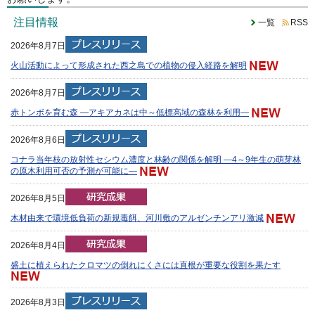
注目情報
一覧
RSS
2026年8月7日
火山活動によって形成された西之島での植物の侵入経路を解明
2026年8月7日
赤トンボを育む森 —アキアカネは中～低標高域の森林を利用—
2026年8月6日
コナラ当年枝の放射性セシウム濃度と林齢の関係を解明 —4～9年生の萌芽林
の原木利用可否の予測が可能に—
2026年8月5日
木材由来で環境低負荷の新規毒餌、河川敷のアルゼンチンアリ激減
2026年8月4日
盛土に植えられたクロマツの倒れにくさには直根が重要な役割を果たす
2026年8月3日