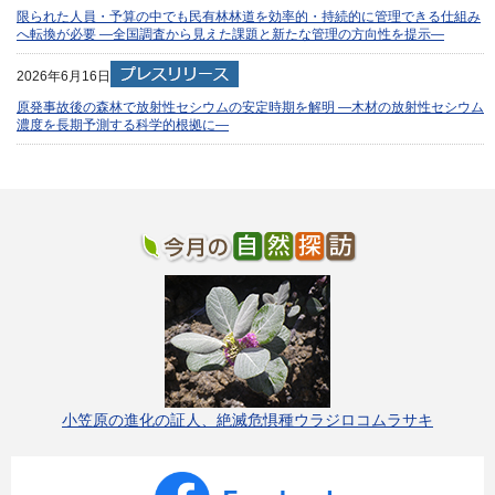
限られた人員・予算の中でも民有林林道を効率的・持続的に管理できる仕組み
へ転換が必要 —全国調査から見えた課題と新たな管理の方向性を提示—
2026年6月16日
原発事故後の森林で放射性セシウムの安定時期を解明 —木材の放射性セシウム
濃度を長期予測する科学的根拠に—
小笠原の進化の証人、絶滅危惧種ウラジロコムラサキ
Facebook