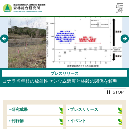
メニュ
ー
プレスリリース
プレスリリース
プレスリリース
プレスリリース
刊行物
赤トンボを育む森 —アキアカネは中～低標高域の森林を利
コナラ当年枝の放射性セシウム濃度と林齢の関係を解明
航空レーザ計測で人工林の混み具合を高精度に評価
無花粉スギ（MS2タイプ）の候補遺伝子を同定 —花粉を作
季刊森林総研No.73【特集】樹皮の役割と利用
用—
らない原因の解明に前進
STOP
研究成果
プレスリリース
刊行物
イベント