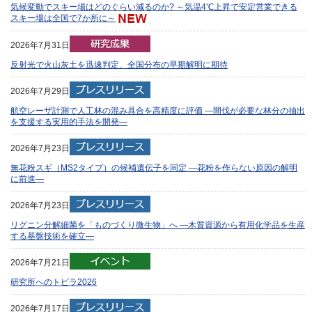
気候変動でスキー場はどのぐらい減るのか? ～気温4℃上昇で安定営業できる
スキー場は全国で7か所に～
2026年7月31日
反射光で火山灰土を迅速判定、全国分布の早期解明に期待
2026年7月29日
航空レーザ計測で人工林の混み具合を高精度に評価 —間伐が必要な林分の抽出
を支援する実用的手法を開発—
2026年7月23日
無花粉スギ（MS2タイプ）の候補遺伝子を同定 —花粉を作らない原因の解明
に前進—
2026年7月23日
リグニン分解細菌を「ものづくり微生物」へ —木質資源から有用化学品を生産
する基盤技術を確立—
2026年7月21日
研究所へのトビラ2026
2026年7月17日