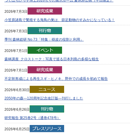
つくばちびっ子博士2026もりの展示ルーム 夏休み公開（平日限定）
2026年7月3日
小笠原諸島で繁殖する海鳥の巣は、節足動物のすみかになっている！
2026年7月3日
季刊 森林総研 No.73「特集：樹皮の役割と利用」
2026年7月1日
森林講座 クロストーク：写真で巡る日本列島の多様な植生
2026年7月1日
不定胚形成による再生スギ・ヒノキ、野外での成長を初めて報告
2026年6月30日
2050年の森—120周年記念改訂版—刊行しました
2026年6月26日
研究報告 第25巻2号（通巻478号）
2026年6月25日