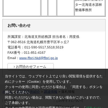
ター北海道水源林
整備事務所
お問い合わせ
所属課室：北海道支所総務課 担当者名：用度係
〒062-8516 北海道札幌市豊平区羊ヶ丘7
電話番号：011-590-5517,5518,5519
FAX番号：011-851-4167
Email：
www-ffpri-hkd@ffpri.go.jp
当サイトでは、ウェブサイト上でより良い閲覧環境を提供するた
めにクッキー（Cookie）を使用しています。
クッキーの使用に同意いただける場合は、「同意する」ボタンを
ホーム
>
北海道支所紹介
>
調達情報
> 落札情報
押してください。
同意いただけない場合は、閲覧できない場合がございますので、
リンク集
このサイトについて
ご了承願います。
プライバシーポリシー
RSSについて