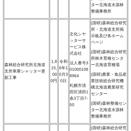
ター北海道水源林
整備事務所
(国研)森林総合研究
所・北海道支所掲
文化シヤ
示板及び各ホーム
ッターサ
ページ
ービス株
(国研)森林総合研究
式会社
所林木育種センタ
1,8
令和
法人番号3
森林総合研究所北海道
ー北海道育種場
15,
6年1
01000108
支所車庫シャッター更
00
0月3
(国研)農業・食品産
8964
新工事
0円
0日
業技術総合研究機
札幌市清
構北海道農業研究
田区清田1
センター
条3丁目7-
(国研)森林整備セン
50
ター北海道水源林
整備事務所
(国研)森林総合研究