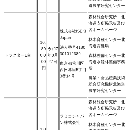
道農業研究センター
森林総合研究所・北
海道支所掲示板及び
各ホームページ
株式会社ISEKI
Japan
林木育種センター北
10,
海道育種場
法人番号4180
89
令和7
301012689
トラクター1台
0,0
年8月
森林整備センター北
00
27日
海道水源林整備事務
東京都荒川区
円
所
西日暮里5丁目
3番14号
農業・食品産業技術
総合研究機構北海道
農業研究センター
森林総合研究所・北
海道支所掲示板及び
各ホームページ
ラミコジャパ
ン株式会社
林木育種センター北
1,0