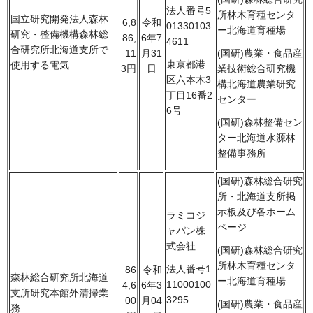
法人番号5
所林木育種センタ
国立研究開発法人森林
6,8
令和
01330103
ー北海道育種場
研究・整備機構森林総
86,
6年7
4611
合研究所北海道支所で
11
月31
(国研)農業・食品産
東京都港
使用する電気
3円
日
業技術総合研究機
区六本木3
構北海道農業研究
丁目16番2
センター
6号
(国研)森林整備セン
ター北海道水源林
整備事務所
(国研)森林総合研究
所・北海道支所掲
示板及び各ホーム
ラミコジ
ページ
ャパン株
式会社
(国研)森林総合研究
所林木育種センタ
法人番号1
86
令和
森林総合研究所北海道
ー北海道育種場
11000100
4,6
6年3
支所研究本館外清掃業
3295
00
月04
(国研)農業・食品産
務