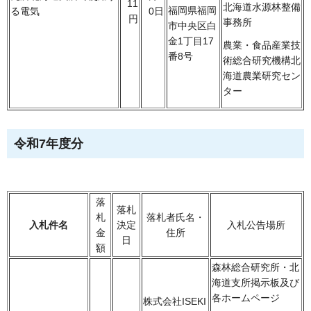
11
北海道水源林整備
福岡県福岡
る電気
0日
円
事務所
市中央区白
金1丁目17
農業・食品産業技
番8号
術総合研究機構北
海道農業研究セン
ター
令和7年度分
落
落札
札
落札者氏名・
入札件名
決定
入札公告場所
金
住所
日
額
森林総合研究所・北
海道支所掲示板及び
各ホームページ
株式会社ISEKI