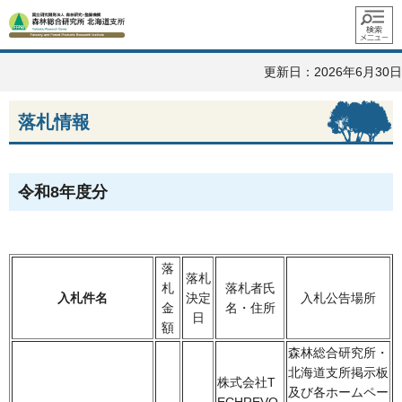
メニュ
ー
更新日：2026年6月30日
落札情報
令和8年度分
落
落札
札
落札者氏
入札件名
決定
入札公告場所
金
名・住所
日
額
森林総合研究所・
北海道支所掲示板
株式会社T
及び各ホームペー
ECHREVO