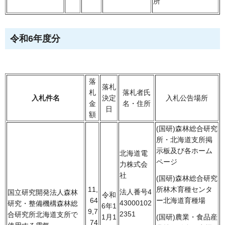
所
令和6年度分
落
落札
札
落札者氏
入札件名
決定
入札公告場所
金
名・住所
日
額
(国研)森林総合研究
所・北海道支所掲
示板及び各ホーム
北海道電
ページ
力株式会
社
(国研)森林総合研究
11,
所林木育種センタ
法人番号4
国立研究開発法人森林
令和
64
ー北海道育種場
43000102
研究・整備機構森林総
6年1
9,7
2351
合研究所北海道支所で
1月1
(国研)農業・食品産
74