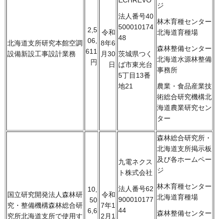
ジ
法人番号40
林木育種センター
500010174
2,5
令和
北海道育種場
48
06,
北海道支所研究本館空調
8年6
森林整備センター
611
設備新設工事設計業務
月30
茨城県つく
北海道水源林整備
円
日
ば市東光台
事務所
5丁目13番
地21
農業・食品産業技
術総合研究機構北
海道農業研究セン
ター
森林総合研究所・
北海道支所掲示板
及び各ホームペー
九電ネクス
ジ
ト株式会社
林木育種センター
法人番号62
10,
国立研究開発法人森林研
令和
北海道育種場
900010177
50
究・整備機構森林総合研
7年1
44
6,6
森林整備センター
究所北海道支所で使用す
2月1