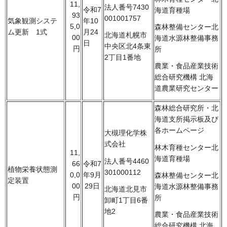
11,
法人番号7430
令和7
海道育種場
93
001001757
気象観測システ
年10
5,0
森林整備センター北
ム更新 1式
月24
北海道札幌市
00
海道水源林整備事務
日
中央区北4条東
円
所
2丁目1番地
農業・食品産業技術
総合研究機構 北海
道農業研究センター
森林総合研究所・北
海道支所掲示板及び
各ホームページ
大槻理化学株
式会社
林木育種センター北
11,
海道育種場
法人番号4460
66
令和7
植物栄養状態測
301000112
0,0
年9月
森林整備センター北
定装置
00
29日
海道水源林整備事務
北海道北見市
円
所
卸町1丁目6番
地2
農業・食品産業技術
総合研究機構 北海