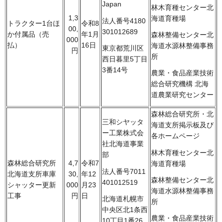
Japan
林木育種センター北
1,3
海道育種場
法人番号4180
トラクター1台ほ
令和8
00,
301012689
か付属品（売
年1月
森林整備センター北
000
払）
16日
海道水源林整備事務
東京都荒川区
円
所
西日暮里5丁目
3番14号
農業・食品産業技術
総合研究機構 北海
道農業研究センター
森林総合研究所・北
三和シヤッタ
海道支所掲示板及び
ー工業株式会
各ホームページ
社北海道事業
林木育種センター北
部
森林総合研究所
4,7
令和7
海道育種場
法人番号7011
北海道支所車庫
30,
年12
森林整備センター北
401012519
シャッター更新
000
月23
海道水源林整備事務
工事
円
日
北海道札幌市
所
中央区北1条西
農業・食品産業技術
10丁目1番26