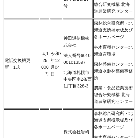
総合研究機構 北海
号
道農業研究センター
森林総合研究所・北
海道支所掲示板及び
各ホームページ
神田通信機株
式会社
林木育種センター北
4,1
令和7
海道育種場
法人番号6010
電話交換機更
25,
年12
001013597
森林整備センター北
新 1式
000
月04
海道水源林整備事務
北海道札幌市
円
日
所
中央区南2条西
11丁目328-3
農業・食品産業技術
総合研究機構 北海
道農業研究センター
森林総合研究所・北
海道支所掲示板及び
各ホームページ
株式会社岩崎
林木育種センター北