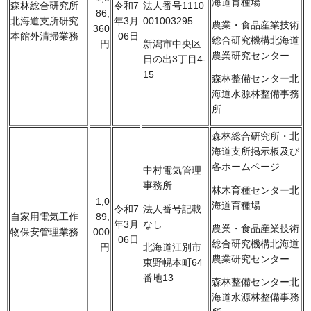
海道育種場
法人番号1110
森林総合研究所
令和7
86,
001003295
北海道支所研究
年3月
農業・食品産業技術
360
本館外清掃業務
06日
総合研究機構北海道
新潟市中央区
円
農業研究センター
日の出3丁目4-
15
森林整備センター北
海道水源林整備事務
所
森林総合研究所・北
海道支所掲示板及び
各ホームページ
中村電気管理
事務所
林木育種センター北
1,0
海道育種場
法人番号記載
令和7
自家用電気工作
89,
なし
年3月
農業・食品産業技術
物保安管理業務
000
06日
総合研究機構北海道
北海道江別市
円
農業研究センター
東野幌本町64
番地13
森林整備センター北
海道水源林整備事務