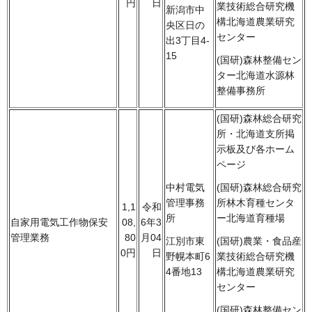
円
日
業技術総合研究機
新潟市中
構北海道農業研究
央区日の
センター
出3丁目4-
15
(国研)森林整備セン
ター北海道水源林
整備事務所
(国研)森林総合研究
所・北海道支所掲
示板及び各ホーム
ページ
中村電気
(国研)森林総合研究
管理事務
所林木育種センタ
1,1
令和
所
ー北海道育種場
自家用電気工作物保安
08,
6年3
管理業務
80
月04
江別市東
(国研)農業・食品産
0円
日
野幌本町6
業技術総合研究機
4番地13
構北海道農業研究
センター
(国研)森林整備セン