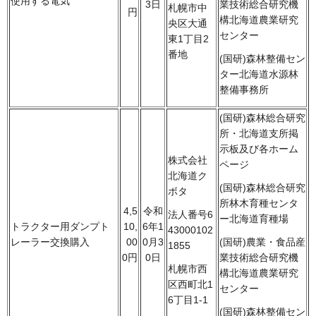
使用する電気
3日
業技術総合研究機
札幌市中
円
構北海道農業研究
央区大通
センター
東1丁目2
番地
(国研)森林整備セン
ター北海道水源林
整備事務所
(国研)森林総合研究
所・北海道支所掲
示板及び各ホーム
株式会社
ページ
北海道ク
(国研)森林総合研究
ボタ
所林木育種センタ
4,5
令和
法人番号6
ー北海道育種場
トラクター用ダンプト
10,
6年1
43000102
レーラー交換購入
00
0月3
(国研)農業・食品産
1855
0円
0日
業技術総合研究機
札幌市西
構北海道農業研究
区西町北1
センター
6丁目1-1
(国研)森林整備セン