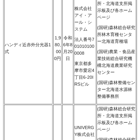
所・北海道支所掲
株式会社
示板及び各ホーム
アイ・ア
ページ
ール・シ
(国研)森林総合研究
ステム
所林木育種センタ
1,9
令和
法人番号7
ー北海道育種場
ハンディ近赤外分光器1
80,
6年8
01010100
式
00
月20
(国研)農業・食品産
0008
0円
日
業技術総合研究機
東京都多
構北海道農業研究
摩市愛宕4
センター
丁目6-20I
(国研)森林整備セン
RSビル
ター北海道水源林
整備事務所
(国研)森林総合研究
所・北海道支所掲
示板及び各ホーム
UNIVERG
ページ
Y株式会社
(国研)森林総合研究