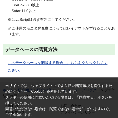
FireFox58.0以上
Safari11.0以上
※JavaScriptは必ず有効にしてください。
※ご使用のモニタ解像度によってはレイアウトがずれることがあ
ります。
データベースの閲覧方法
このデータベースを閲覧する場合、こちらをクリックしてく
ださい。
当サイトでは、ウェブサイト上でより良い閲覧環境を提供するた
ホーム
>
研究紹介
>
研究内容
>
データベース・プロダクト
> ブナ等
めにクッキー（Cookie）を使用しています。
結実状況データベース
クッキーの使用に同意いただける場合は、「同意する」ボタンを
押してください。
交通案内
お問い合わせ
同意いただけない場合は、閲覧できない場合がございますので、
サイトマップ
プライバシーポリシー
ご了承願います。