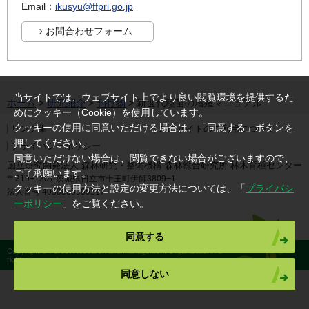
Email：
ikusyu@ffpri.go.jp
当サイトでは、ウェブサイト上でより良い閲覧環境を提供するた
ホーム
>
研究紹介
>
刊行物
> 新世代種苗の増殖マニュアル
めにクッキー（Cookie）を使用しています。
クッキーの使用に同意いただける場合は、「同意する」ボタンを
リンク集
このサイトのご利用について
押してください。
プライバシーポリシー
同意いただけない場合は、閲覧できない場合がございますので、
国立研究開発法人 森林研究・整備機構 森林総合研究所 林木育種センター
ご了承願います。
〒319−1301 茨城県日立市十王町伊師3809−1
クッキーの使用方法と設定の変更方法については、「
プライバシ
法人番号 4050005005317
ーポリシー
」をご覧ください。
同意する
Copyright © Forest Research and Management Organization. All
rights reserved.
同意しない