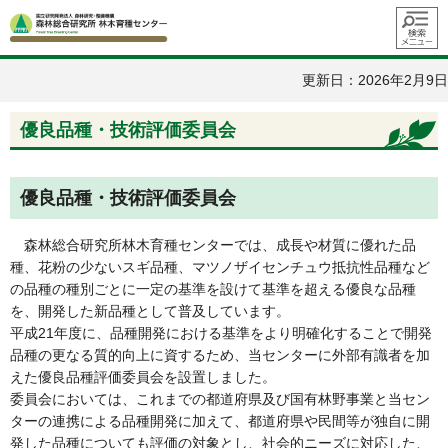
メニュ
ー
更新日：2026年2月9日
優良品種・技術評価委員会
優良品種・技術評価委員会
森林総合研究所林木育種センターでは、成長や材質に優れた品
種、花粉の少ないスギ品種、マツノザイセンチュウ抵抗性品種など
の品種の種別ごとに一定の基準を設けて基準を超える優良な品種
を、開発した新品種として普及しています。
平成21年度に、品種開発における基準をより明確化することで開発
品種の更なる質的向上に資するため、当センターに外部有識者を加
えた優良品種評価委員会を設置しました。
委員会においては、これまでの都道府県及び国有林野事業と当セン
ターの連携による品種開発に加えて、都道府県や民間等が独自に開
発した品種についても評価の対象とし、社会的ニーズに対応した、