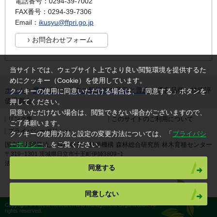
電話番号：0294-39-7002
FAX番号：0294-39-7306
Email：
ikusyu@ffpri.go.jp
当サイトでは、ウェブサイト上でより良い閲覧環境を提供するた
めにクッキー（Cookie）を使用しています。
ホーム
>
業務紹介
>
林木の新品種の開発と普及
> 優良品種・技術評
クッキーの使用に同意いただける場合は、「同意する」ボタンを
価委員会
押してください。
同意いただけない場合は、閲覧できない場合がございますので、
リンク集
このサイトのご利用について
ご了承願います。
プライバシーポリシー
クッキーの使用方法と設定の変更方法については、「
プライバシ
ーポリシー
」をご覧ください。
国立研究開発法人 森林研究・整備機構 森林総合研究所 林木育種センター
〒319−1301 茨城県日立市十王町伊師3809−1
法人番号 4050005005317
同意する
同意しない
Copyright © Forest Research and Management Organization. All
rights reserved.