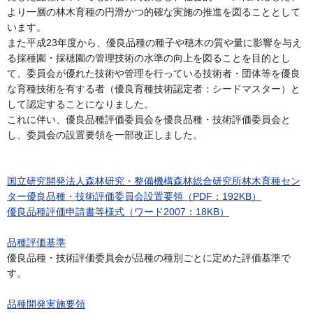
より一層の林木育種の円滑かつ的確な実施の推進を図ることとして
います。
また平成23年度から、優良品種の種子や穂木の質や量に影響を与え
る採種園・採穂園の管理技術の水準の向上を図ることを目的とし
て、委員会が優れた技術や管理を行っている技術者・団体等を優良
な育種技術を有する者（優良育種技術認定者：シードマスター）と
して認定することになりました。
これに伴い、優良品種評価委員会を優良品種・技術評価委員会と
し、委員会の設置要領を一部改正しました。
国立研究開発法人森林研究・整備機構森林総合研究所林木育種セン
ター優良品種・技術評価委員会設置要領（PDF：192KB）
優良品種評価申請書等様式（ワード2007：18KB）
品種評価基準
優良品種・技術評価委員会が品種の種別ごとに定めた評価基準で
す。
品種開発実施要領