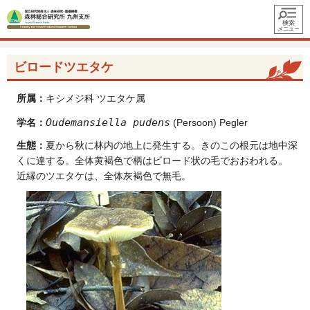
メニュ
ー
ビロードツエタケ
所属：
キシメジ科 ツエタケ属
Oudemansiella pudens
学名：
(Persoon) Pegler
生態：
夏から秋に林内の地上に発生する。きのこの根元は地中深
くに達する。全体黄褐色で柄はビロード状の毛でおおわれる。
近縁のツエタケは、全体灰褐色で無毛。