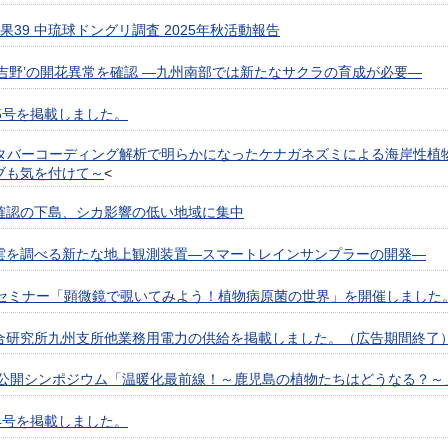
果39 中琉球ドングリ調査 2025年秋活動報告
吉野’の開花異常を確認 —九州南部では新たなサクラの育成が必要—
5号を掲載しました。
メタバーコーディング解析で明らかになったケナガネズミによる海岸性植
ブも気を付けて～
<
確認の下島、シカ影響の低い地域に集中
雲を調べる新たな地上観測装置—スマートレインサンプラーの開発—
のセミナー「顕微鏡で覗いてみよう！植物病原菌の世界」を開催しました。
合研究所九州支所他業務用電力の供給を掲載しました。（広告期間終了
日に公開シンポジウム「温暖化最前線！～鹿児島の植物たちはどうなる？
4号を掲載しました。