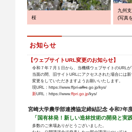
九州支
桜
(写真
お知らせ
【ウェブサイトURL変更のお知らせ】
令和７年７月１日から、当機構ウェブサイトのURL
当面の間、旧サイトURLにアクセスされた場合には
変更をしていただきますようお願いいたします。
現URL：https://www.ffpri
.affrc
.go.jp/kys/
新
URL：https://www.
ffpri.go.jp
/kys/
宮崎大学農学部連携協定締結記念 令和7年
「国有林発！新しい造林技術の開発と実
多数のご来場ありがとうございました。