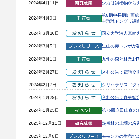
2024年4月11日
シカは餌植物から
第5期中長期計画成
2024年4月9日
中琉球ドングリ調査
2024年3月26日
国立大学法人宮崎
2024年3月5日
里山の赤トンボが
2024年3月1日
九州の森と林業14
2024年2月27日
入札公告：電話交
2024年2月7日
クリハラリス（タ
2024年1月29日
入札公告：森林総
2024年1月23日
第76回立田山森
2023年12月11日
熱帯林の土壌の炭
2023年12月5日
モモンガの生息地