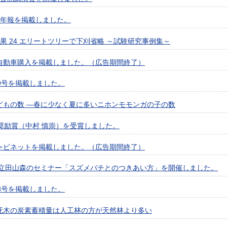
所年報を掲載しました。
果 24 エリートツリーで下刈省略 ～試験研究事例集～
自動車購入を掲載しました。（広告期間終了）
9号を掲載しました。
どもの数 —春に少なく夏に多いニホンモモンガの子の数
奨励賞（中村 慎崇）を受賞しました。
ャビネットを掲載しました。（広告期間終了）
7回立田山森のセミナー「スズメバチとのつきあい方」を開催しました。
8号を掲載しました。
死木の炭素蓄積量は人工林の方が天然林より多い