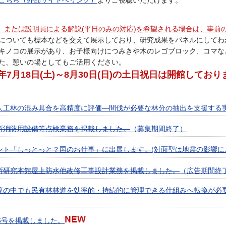
こちら（外部サイトへリンク）
よりご視聴いただけます。
、または説明員による解説(平日のみの対応)を希望される場合は、事前
についても標本などを交えて展示しており、研究成果をパネルにしてわ
キノコの展示があり、お子様向けにつみきや木のレゴブロック、コマな
た、憩いの場としてもご活用ください。
年7月18日(土)～8月30日(日)の土日祝日は開館しており
人工林の混み具合を高精度に評価—間伐が必要な林分の抽出を支援する
所消防用設備等点検業務を掲載しました。
（募集期間終了）
ント「しっとっと？国のお仕事」に出展します。
(対面型は地震の影響に
所研究本館屋上防水他改修工事設計業務を掲載しました。
（広告期間終
算の中でも民有林林道を効率的・持続的に管理できる仕組みへ転換が必
6号を掲載しました。