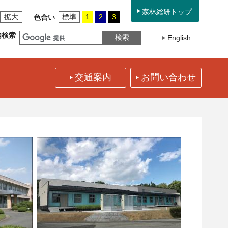
森林総研トップ
拡大
標準
1
2
3
色合い
内検索
English
交通案内
お問い合わせ