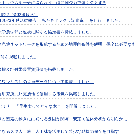
ナトリウムを十分に得られず、特に雌ジカで強く欠乏する
果22（森林環境-6）
2023年秋活動報告 ―私たちドングリ調査隊― を刊行しました。
大学農学部と連携に関する協定書を締結しました。
生息地ネットワークを形成するための地理的条件を解明—保全に必要な
7号を掲載しました。
換機及び付帯装置賃貸借を掲載しました。
イワンリス）の音声データについて掲載しました。
合研究所九州支所他で使用する電気を掲載しました。
のセミナー「早生樹ってどんな木？」を開催しました。
素と窒素の動きには異なる要因が関与－安定同位体分析から明らかに－
になるスギ人工林—人工林を活用して希少な動物の保全を目指す—