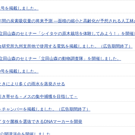
1号を掲載しました。
年間の炭素吸収量の将来予測 —面積の縮小と高齢化が予想される人工林
9回立田山森のセミナー「シイタケの原木栽培を体験してみよう！」を開催
合研究所九州支所他で使用する電気を掲載しました。（広告期間終了）
8回立田山森のセミナー「立田山森の動物調査隊」を開催しました。
0号を掲載しました。
ときにより多くの雨水を蒸発させる
引き寄せる－メスの集中捕獲を目指して－
トチャンバーを掲載しました。（広告期間終了）
イタケ菌株を選抜できるDNAマーカーを開発
域公開講演会を開催しました。