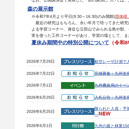
なお、公開講演会で発表した一部の講演については、
森の展示館
※令和7年4月より平日(9:30～16:30)のみ開館(
団体様
最近の研究はもちろん、永い年月で培ってきた研究
よる学習コーナー、身近な立田山でみられる鳥や獣、
実を使った工作コーナーがあり、学習の場として、ま
夏休み期間中の特別公開について
（令和8
2026年7月29日
航空レーザ計測で
2026年7月22日
見積募集：九州支
2026年7月1日
九州農政局のイベ
2026年6月29日
入札公告：九州支
限られた人員・予
2026年6月25日
—
2026年6月1日
九州の森と林業15