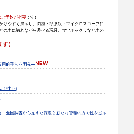
のご予約が必要
です)
かりやすく展示し、図鑑・顕微鏡・マイクロスコープに
どの木に触れながら遊べる玩具、マツボックリなど木の
ます）
実用的手法を開発—
より中止)
了）
要—全国調査から見えた課題と新たな管理の方向性を提示