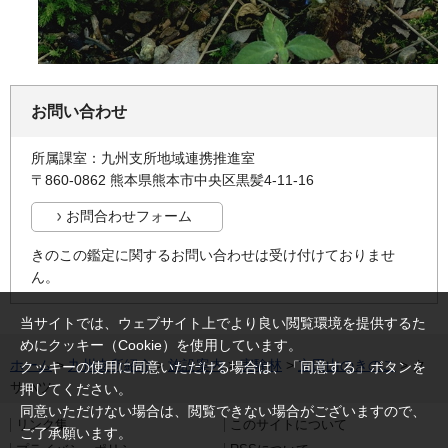
お問い合わせ
所属課室：九州支所地域連携推進室
〒860-0862 熊本県熊本市中央区黒髪4-11-16
きのこの鑑定に関するお問い合わせは受け付けておりませ
ん。
当サイトでは、ウェブサイト上でより良い閲覧環境を提供するた
めにクッキー（Cookie）を使用しています。
ホーム
>
九州支所紹介
>
施設案内
>
実験林
>
立田山のきのこ
> ク
クッキーの使用に同意いただける場合は、「同意する」ボタンを
サハツ
押してください。
同意いただけない場合は、閲覧できない場合がございますので、
リンク集
このサイトについて
ご了承願います。