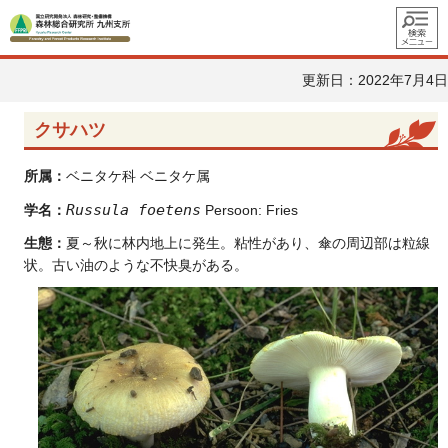
メニュ
ー
更新日：2022年7月4日
クサハツ
所属：
ベニタケ科 ベニタケ属
Russula foetens
学名：
Persoon: Fries
生態：
夏～秋に林内地上に発生。粘性があり、傘の周辺部は粒線
状。古い油のような不快臭がある。