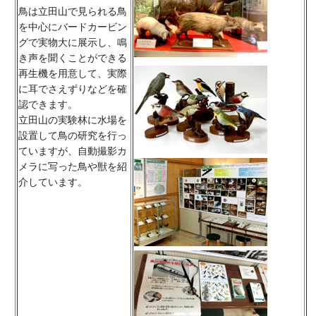
鳥は立田山で見られる鳥
を中心にバードカービン
グで実物大に展示し、鳴
き声を聞くことができる
再生機を用意して、実際
に耳でさえずりなどを確
認できます。
立田山の実験林に水場を
設置して鳥の研究を行っ
ていますが、自動撮影カ
メラに写った鳥や獣を紹
介しています。