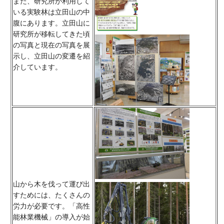
また、研究所が利用して
いる実験林は立田山の中
腹にあります。立田山に
研究所が移転してきた頃
の写真と現在の写真を展
示し、立田山の変遷を紹
介しています。
山から木を伐って運び出
すためには、たくさんの
労力が必要です。「高性
能林業機械」の導入が始