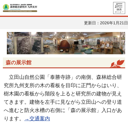
メニュ
ー
更新日：2026年1月21日
森の展示館
立田山自然公園「泰勝寺跡」の南側、森林総合研
究所九州支所の木の看板を目印に正門からはいり、
樹木園の看板から階段を上ると研究所の建物が見え
てきます。建物を左手に見ながら立田山への登り道
へ進むと防火水槽の右側に「森の展示館」入口があ
ります。
→交通案内