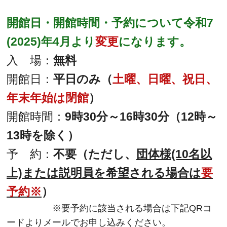
開館日・開館時間・予約について令和7
(2025)年4月より
変更
になります。
入 場：
無料
開館日：
平日のみ（
土曜、日曜、祝日、
年末年始は閉館
）
開館時間：
9時30分～16時30分（12時～
13時を除く）
予 約：
不要（ただし、
団体様(10名以
上)または説明員を希望される場合は
要
予約※
）
※要予約に該当される場合は下記QRコ
ードよりメールでお申し込みください。