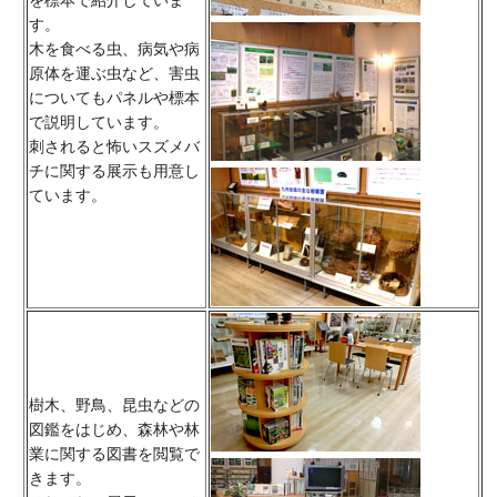
を標本で紹介していま
す。
木を食べる虫、病気や病
原体を運ぶ虫など、害虫
についてもパネルや標本
で説明しています。
刺されると怖いスズメバ
チに関する展示も用意し
ています。
樹木、野鳥、昆虫などの
図鑑をはじめ、森林や林
業に関する図書を閲覧で
きます。