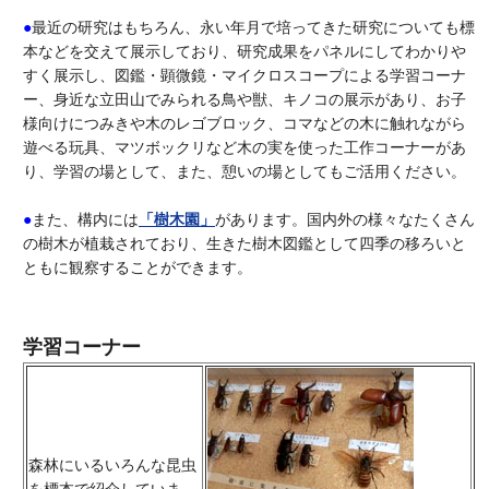
●
最近の研究はもちろん、永い年月で培ってきた研究についても標
本などを交えて展示しており、研究成果をパネルにしてわかりや
すく展示し、図鑑・顕微鏡・マイクロスコープによる学習コーナ
ー、身近な立田山でみられる鳥や獣、キノコの展示があり、お子
様向けにつみきや木のレゴブロック、コマなどの木に触れながら
遊べる玩具、マツボックリなど木の実を使った工作コーナーがあ
り、学習の場として、また、憩いの場としてもご活用ください。
●
また、構内には
「樹木園」
があります。国内外の様々なたくさん
の樹木が植栽されており、生きた樹木図鑑として四季の移ろいと
ともに観察することができます。
学習コーナー
森林にいるいろんな昆虫