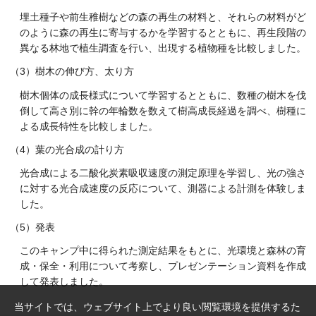
埋土種子や前生稚樹などの森の再生の材料と、それらの材料がど
のように森の再生に寄与するかを学習するとともに、再生段階の
異なる林地で植生調査を行い、出現する植物種を比較しました。
（3）樹木の伸び方、太り方
樹木個体の成長様式について学習するとともに、数種の樹木を伐
倒して高さ別に幹の年輪数を数えて樹高成長経過を調べ、樹種に
よる成長特性を比較しました。
（4）葉の光合成の計り方
光合成による二酸化炭素吸収速度の測定原理を学習し、光の強さ
に対する光合成速度の反応について、測器による計測を体験しま
した。
（5）発表
このキャンプ中に得られた測定結果をもとに、光環境と森林の育
成・保全・利用について考察し、プレゼンテーション資料を作成
して発表しました。
当サイトでは、ウェブサイト上でより良い閲覧環境を提供するた