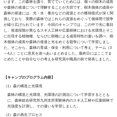
います。この森林を護り、育てていくためには、個々の樹木の成長
や森林の発達について理解することが大切です。樹木個体の成長や
森林の発達には、光・水・養分などの資源とその獲得様式が深く関
係しており、実際の森林ではこれらの資源をめぐって個体間で競争
が繰り広げられています。今回のキャンプでは、この中で光に着目
し、発達段階が異なるスギ人工林や広葉樹林における光環境とそこ
に出現する植物種、ならびに樹種による成長特性の違いを調べ、樹
木個体の成長や森林の発達と光をめぐる競争について学習しまし
た。そこから、森林の育成・保全・利用について考え、チーム（3
～4人）ごとに意見を述べあいまとめました。最終日にはここでま
とめたことや自分なりの考えを研究員や職員の前で発表しました。
【キャンプのプログラム内容】
（1）森の構造と光環境
森林の構造と光環境、光環境の計測法について学習するととも
に、森林総合研究所九州支所実験林内のスギ人工林や広葉樹林で
光強度を計測し、その違いを学習しました。
（2）森の再生プロセス