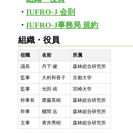
・
IUFRO-J 会則
・
IUFRO-J事務局 規約
組織・役員
役職
名前
所属
議長
丹下 健
森林総合研究所
監事
大村和香子
京都大学
監事
光田 靖
宮崎大学
幹事長
齋藤英樹
森林総合研究所
幹事
櫃間 岳
森林総合研究所
主事
青井秀樹
森林総合研究所