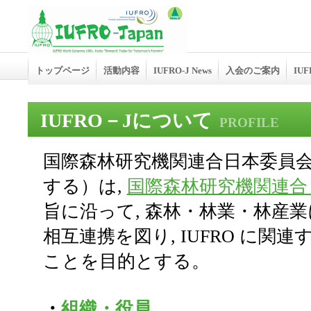
トップページ
活動内容
IUFRO-J News
入会のご案内
IU
IUFRO－Jについて
PROFILE
国際森林研究機関連合日本委員会（略
する）は,
国際森林研究機関連合（
旨に沿って, 森林・林業・林産
相互連携を図り, IUFRO に関
ことを目的とする。
・
組織・役員