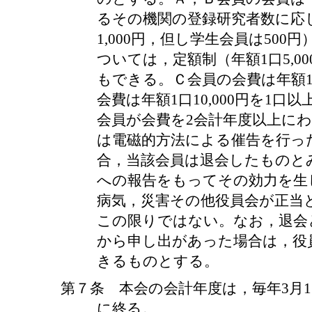
るその機関の登録研究者数に応
1,000円，但し学生会員は50
ついては，定額制（年額1口5,0
もできる。Ｃ会員の会費は年額1
会費は年額1口10,000円を1口
会員が会費を2会計年度以上に
は電磁的方法による催告を行っ
合，当該会員は退会したものと
への報告をもってその効力を生
病気，災害その他役員会が正当
この限りではない。なお，退会
から申し出があった場合は，役
きるものとする。
第７条 本会の会計年度は，毎年3月
に終る。