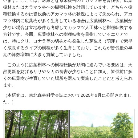
います。ここでは、対象となる未被害のアカマツ林を皆伐後、広葉
樹林またはカラマツ林への樹種転換を計画しています。どちらへ樹
種転換するかは皆伐前のアカマツ林の状況によって決められ、アカ
マツ林内に広葉樹が多く生育している場合は広葉樹林へ、広葉樹が
少ない場合は立地条件も考慮してカラマツ人工林へと樹種転換する
方針です。今回、広葉樹林への樹種転換を目指しているエリアで
は、特にクリ、コナラ等の切株から発生した芽生え（萌芽）で素早
く成長するタイプの樹種が多く生育しており、これらが皆伐後の早
期の幹数増加に大きく貢献していました。
このように広葉樹林への樹種転換が順調に進んでいる要因は、天
然更新を妨げるササやシカの食害が少ないことに加え、皆伐前に多
くの広葉樹が生育していた場所を選んで実施したことだと考えられ
ます。
（本研究は、東北森林科学会誌において2025年9月に公開されまし
た。）