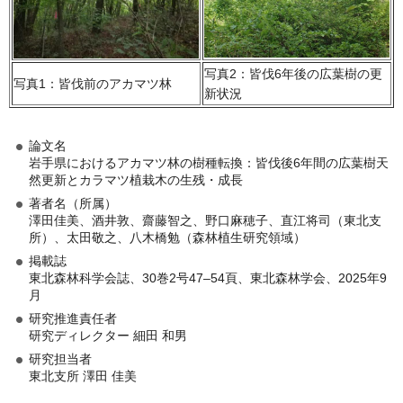
写真2：皆伐6年後の広葉樹の更
写真1：皆伐前のアカマツ林
新状況
論文名
岩手県におけるアカマツ林の樹種転換：皆伐後6年間の広葉樹天
然更新とカラマツ植栽木の生残・成長
著者名（所属）
澤田佳美、酒井敦、齋藤智之、野口麻穂子、直江将司（東北支
所）、太田敬之、八木橋勉（森林植生研究領域）
掲載誌
東北森林科学会誌、30巻2号47–54頁、東北森林学会、2025年9
月
研究推進責任者
研究ディレクター 細田 和男
研究担当者
東北支所 澤田 佳美