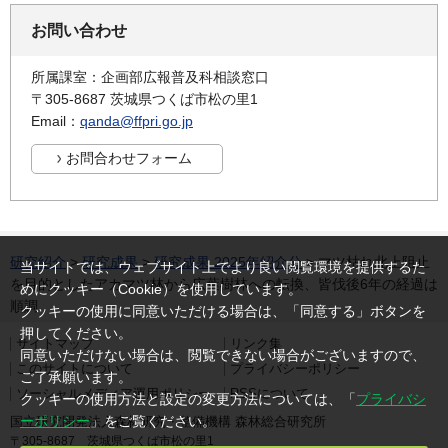
お問い合わせ
所属課室：企画部広報普及科相談窓口
〒305-8687 茨城県つくば市松の里1
Email：
qanda@ffpri.go.jp
研究紹介
>
研究成果
>
研究成果 2025年紹介分
> マツ枯れ北上阻止
当サイトでは、ウェブサイト上でより良い閲覧環境を提供するた
を目的としたアカマツ林から広葉樹林への転換、皆伐後6年の経過は
めにクッキー（Cookie）を使用しています。
順調
クッキーの使用に同意いただける場合は、「同意する」ボタンを
押してください。
サイトマップ
リンク集
同意いただけない場合は、閲覧できない場合がございますので、
このサイトについて
プライバシーポリシー
ご了承願います。
ソーシャルメディア運用ポリシー
RSSについて
クッキーの使用方法と設定の変更方法については、「
プライバシ
ーポリシー
」をご覧ください。
国立研究開発法人森林研究・整備機構 森林総合研究所
〒305-8687 茨城県つくば市松の里1