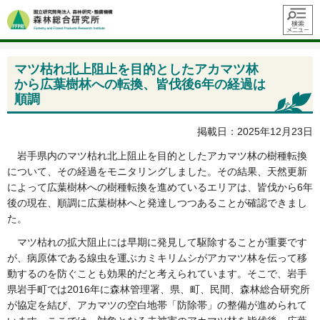
メニュ
ー
マツ枯れ北上阻止を目的としたアカマツ林
から広葉樹林への転換、皆伐後6年の経過は
順調
掲載日：2025年12月23日
岩手県内のマツ枯れ北上阻止を目的としたアカマツ林の樹種転換
について、その経過をモニタリングしました。その結果、天然更新
によって広葉樹林への樹種転換を進めているエリアは、皆伐から6年
後の現在、順調に広葉樹林へと発達しつつあることが確認できまし
た。
マツ枯れの拡大阻止には早期に発見して駆除することが重要です
が、病原体である線虫を運ぶカミキリムシがアカマツ林を伝って移
動するのを防ぐことも効果的だと考えられています。そこで、岩手
県岩手町では2016年に森林管理署、県、町、民間、森林総合研究所
が協定を結び、アカマツの空白地帯「防除帯」の整備が進められて