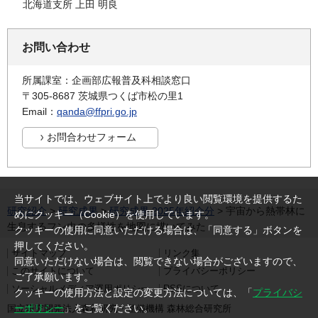
北海道支所 上田 明良
お問い合わせ
所属課室：企画部広報普及科相談窓口
〒305-8687 茨城県つくば市松の里1
Email：
qanda@ffpri.go.jp
当サイトでは、ウェブサイト上でより良い閲覧環境を提供するた
研究紹介
>
研究成果
>
研究成果 2025年紹介分
> 宇宙から熱帯林に
めにクッキー（Cookie）を使用しています。
生息するフン虫の多様性を地図に描いてみた
クッキーの使用に同意いただける場合は、「同意する」ボタンを
押してください。
サイトマップ
リンク集
同意いただけない場合は、閲覧できない場合がございますので、
このサイトについて
プライバシーポリシー
ご了承願います。
ソーシャルメディア運用ポリシー
RSSについて
クッキーの使用方法と設定の変更方法については、「
プライバシ
ーポリシー
」をご覧ください。
国立研究開発法人森林研究・整備機構 森林総合研究所