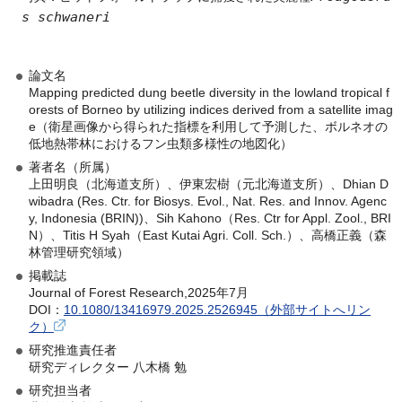
s schwaneri
論文名
Mapping predicted dung beetle diversity in the lowland tropical f
orests of Borneo by utilizing indices derived from a satellite imag
e（衛星画像から得られた指標を利用して予測した、ボルネオの
低地熱帯林におけるフン虫類多様性の地図化）
著者名（所属）
上田明良（北海道支所）、伊東宏樹（元北海道支所）、Dhian D
wibadra (Res. Ctr. for Biosys. Evol., Nat. Res. and Innov. Agenc
y, Indonesia (BRIN))、Sih Kahono（Res. Ctr for Appl. Zool., BRI
N）、Titis H Syah（East Kutai Agri. Coll. Sch.）、高橋正義（森
林管理研究領域）
掲載誌
Journal of Forest Research,2025年7月
DOI：
10.1080/13416979.2025.2526945（外部サイトへリン
ク）
研究推進責任者
研究ディレクター 八木橋 勉
研究担当者