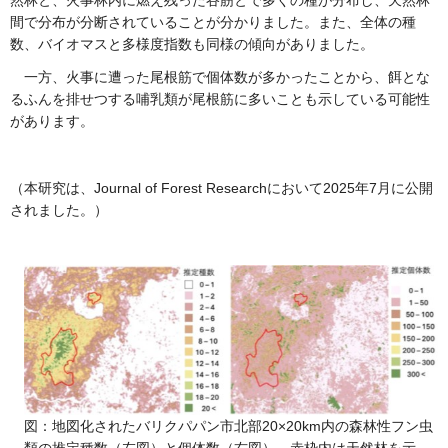
然林と、火事林内に燃え残った谷筋とで多くの種が分布し、天然林
間で分布が分断されていることが分かりました。また、全体の種
数、バイオマスと多様度指数も同様の傾向がありました。
一方、火事に遭った尾根筋で個体数が多かったことから、餌とな
るふんを排せつする哺乳類が尾根筋に多いことも示している可能性
があります。
（本研究は、Journal of Forest Researchにおいて2025年7月に公開
されました。）
図：地図化されたバリクパパン市北部20×20km内の森林性フン虫