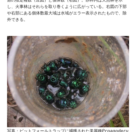
類の推定種数（左図）と個体数（右図）。赤枠内は天然林を示
し、火事林はそれらを取り巻くように広がっている。右図の下部
や右部にある個体数最大域は水域がエラー表示されたもので、除
外できる。
Proagoderu
写真：ピットフォールトラップに捕獲された美麗種