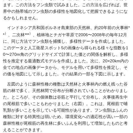
ます。この方法をフン虫類で試みました。この方法を広げれば、世
界中の熱帯域のフン虫類の多様性を地図化して把握できるようにな
るかもしれません。
インドネシア共和国ボルネオ島東部の天然林、約20年前の火事林*
）
）
*
、二次林***
、植林地とチガヤ草原で2006〜2008年の毎年12月
に、同じ方法でフン虫類を捕獲し、多様性データを作成しました。
このデータと人工衛星スポット5の画像から得られる様々な指数を1
0〜270m角のグリッドサイズで計算した価との関係を解析し、多様
性を推定する最適数式モデルを作成しました。次に、20×20km内の
全ての地点の画像データから、モデルを用いて多様性を推定し、そ
の価を地図にして示しました。その結果の一部を下図に示します。
左図のように森林性種の種数は天然林と火事林内の燃え残った谷
筋の林で多く、天然林間で分布が分断されていることがわかりまし
た。ところが、その個体数は谷筋と平行して分布し、火事後再生中
の尾根筋で多いこともわかりました（右図）。これは、尾根筋で哺
乳類が多いことを示している可能性があります。フン虫類はふんの
種類に対する特異性は弱いため、環境変化への適応性が高い一部の
森林性種が尾根筋の再生林に多いふんを利用して増加したものと考
えることができます。