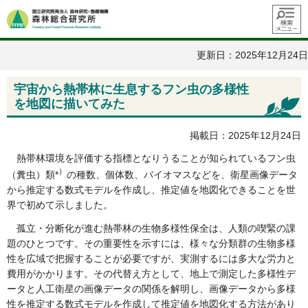
メニュ
ー
更新日：2025年12月24日
宇宙から熱帯林に生息するフン虫の多様性
を地図に描いてみた
掲載日：2025年12月24日
熱帯林環境を評価する指標となりうることが知られているフン虫
）
（糞虫）類*
の種数、個体数、バイオマスなどを、衛星画像データ
から推定する数式モデルを作成し、推定値を地図化できることを世
界で初めて示しました。
孤立・分断化が進む熱帯林の生物多様性保全は、人類の喫緊の課
題のひとつです。その重要性を示すには、様々な分類群の生物多様
性を広域で把握することが必要ですが、実測するには多大な労力と
費用がかかります。その代替え方として、地上で測定した多様性デ
ータと人工衛星の画像データの関係を解明し、画像データから多様
性を推定する数式モデルを作成して推定値を地図化する方法があり