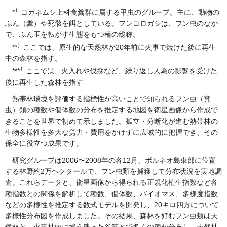
）
*
コガネムシ上科食糞群に属する甲虫のグループ。主に、動物の
ふん（糞）や死骸を餌としている。フンコロガシは、フン虫のなか
で、ふん玉を転がす生態をもつ種の総称。
）
**
ここでは、原生的な天然林が20年前に火事で焼けた後に再生
中の森林を指す。
）
***
ここでは、火入れや伐採など、繰り返し人為の影響を受けた
後に再生した森林を指す
熱帯林環境を評価する指標性が高いことで知られるフン虫（糞
虫）類の種数や個体数の分布を推定する地図を衛星画像から作成で
きることを世界で初めて示しました。孤立・分断化が進む熱帯林の
生物多様性を多大な労力・費用をかけずに広域的に把握でき、その
保全に役立つ成果です。
研究グループは2006〜2008年の各12月、ボルネオ島東部に位置
する林野約2万ヘクタールで、フン虫類を捕獲して分布状況を実地調
査。これらデータと、衛星画像から得られる正規化植生指数など各
種指数との関係を解析して種数、個体数、バイオマス、多様度指数
などの多様性を推定する数式モデルを開発し、20キロ四方について
多様性分布図を作成しました。その結果、森林を好むフン虫類は天