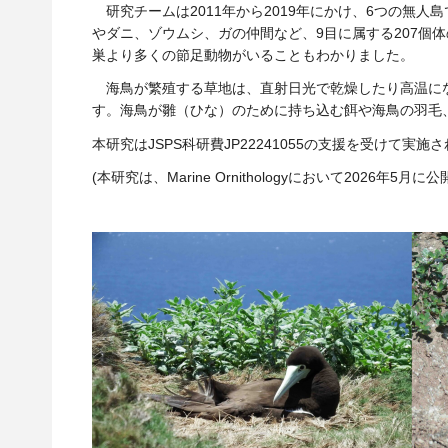
研究チームは2011年から2019年にかけ、6つの
やダニ、ゾウムシ、ガの仲間など、9目に属する207
巣より多くの節足動物がいることもわかりました。
海鳥が繁殖する草地は、直射日光で乾燥したり高温に
す。海鳥が雛（ひな）のために持ち込む餌や海鳥の羽毛
本研究はJSPS科研費JP22241055の支援を受けて実施
(本研究は、Marine Ornithologyにおいて2026年5月