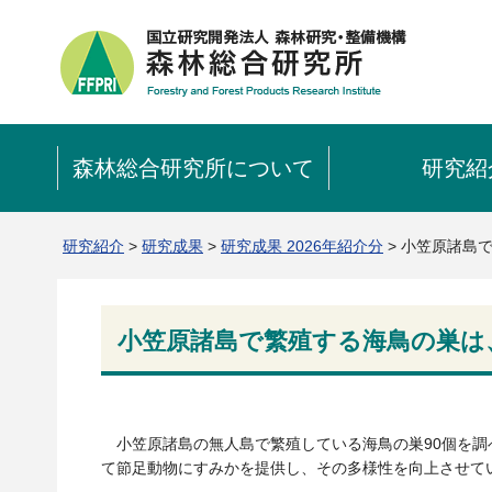
森林総合研究所について
研究紹
研究紹介
>
研究成果
>
研究成果 2026年紹介分
> 小笠原諸島
小笠原諸島で繁殖する海鳥の巣は
小笠原諸島の無人島で繁殖している海鳥の巣90個を調
て節足動物にすみかを提供し、その多様性を向上させて