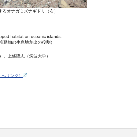
するオナガミズナギドリ（右）
opod habitat on oceanic islands.
椎動物の生息地創出の役割）
）、上條隆志（筑波大学）
部サイトへリンク）