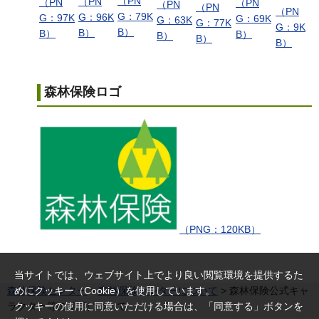
（PN
（PN
（PN
（PN
（PN
（PN
（PN
G：79K
G：96K
G：97K
G：69K
G：63K
G：77K
G：9K
B）
B）
B）
B）
B）
B）
B）
森林保険ロゴ
（PNG：120KB）
当サイトでは、ウェブサイト上でより良い閲覧環境を提供するた
めにクッキー（Cookie）を使用しています。
森林保険センター
>
森林保険センターについて
> 森林保険公式キャ
クッキーの使用に同意いただける場合は、「同意する」ボタンを
ラクター等の使用について