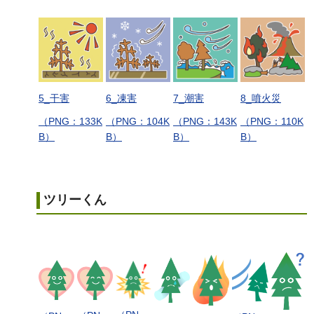
5_干害
6_凍害
7_潮害
8_噴火災
（PNG：133K
（PNG：104K
（PNG：143K
（PNG：110K
B）
B）
B）
B）
ツリーくん