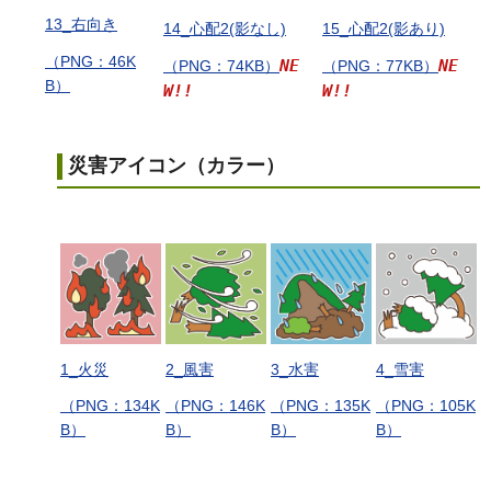
13_右向き
14_心配2(影なし)
15_心配2(影あり)
（PNG：46K
NE
NE
（PNG：74KB）
（PNG：77KB）
B）
W!!
W!!
災害アイコン（カラー）
1_火災
2_風害
3_水害
4_雪害
（PNG：134K
（PNG：146K
（PNG：135K
（PNG：105K
B）
B）
B）
B）