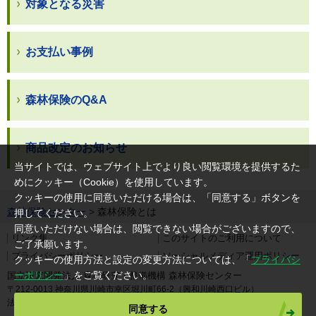
対象となる災害
お支払い事例
森林保険のQ&A
商品改定のお知らせ
当サイトでは、ウェブサイト上でより良い閲覧環境を提供するた
めにクッキー（Cookie）を使用しています。
クッキーの使用に同意いただける場合は、「同意する」ボタンを
森林保険センター
> 森林保険とは
押してください。
同意いただけない場合は、閲覧できない場合がございますので、
リンク集
このサイトのご利用について
ご了承願います。
プライバシーポリシー
ソーシャルメディア運用ポリシー
クッキーの使用方法と設定の変更方法については、「
プライバシ
ーポリシー
」をご覧ください。
国立研究開発法人 森林研究・整備機構 森林保険センター
〒212-0013 神奈川県川崎市幸区堀川町66-2（興和川崎西口ビル）
法人番号 4050005005317
同意する