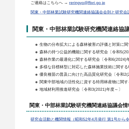
ご連絡はこちらへ →
reringyo@ffpri.go.jp
関東・中部林業試験研究機関連絡協議会会則と研究会設置・
関東・中部林業試験研究機関連絡協議会
生物の分布拡大による森林被害の評価と対策に関する
森林の持つ公益的機能に関する研究会〔令和5(20
森林作業の最適化に関する研究会〔令和6(2024)
多様な目標林型に対応した森林施業技術に関する研究
優良種苗の普及に向けた高品質化研究会〔令和2(2
関東中部地域の活性化に資する特用林産物に関する技
地域材利用推進研究会〔令和3(2021)年度～〕
関東・中部林業試験研究機関連絡協議会情
研究会活動と機関情報（昭和52年4月発行 第1号から令