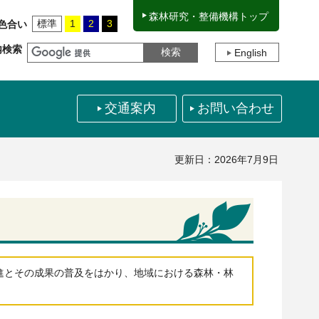
森林研究・整備機構トップ
標準
1
2
3
色合い
内検索
English
交通案内
お問い合わせ
更新日：2026年7月9日
進とその成果の普及をはかり、地域における森林・林