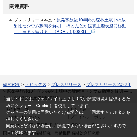
関連資料
プレスリリース本文：
原発事故後10年間の森林土壌中の放
射性セシウム動態を解明 —ほとんどが鉱質土層表層に移動
し、留まり続ける—（PDF：1,009KB）
研究紹介
>
トピックス
>
プレスリリース
>
プレスリリース 2022年
> 原発事故後10年間の森林土壌中の放射性セシウム動態を解明 —ほ
とんどが鉱質土層表層に移動し、留まり続ける—
当サイトでは、ウェブサイト上でより良い閲覧環境を提供するた
めにクッキー（Cookie）を使用しています。
サイトマップ
リンク集
クッキーの使用に同意いただける場合は、「同意する」ボタンを
このサイトについて
プライバシーポリシー
押してください。
ソーシャルメディア運用ポリシー
RSSについて
同意いただけない場合は、閲覧できない場合がございますので、
ご了承願います。
国立研究開発法人森林研究・整備機構 森林総合研究所