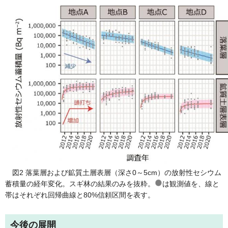
図2 落葉層および鉱質土層表層（深さ0～5cm）の放射性セシウム
蓄積量の経年変化。スギ林の結果のみを抜粋。
は観測値を、線と
帯はそれぞれ回帰曲線と80%信頼区間を表す。
今後の展開