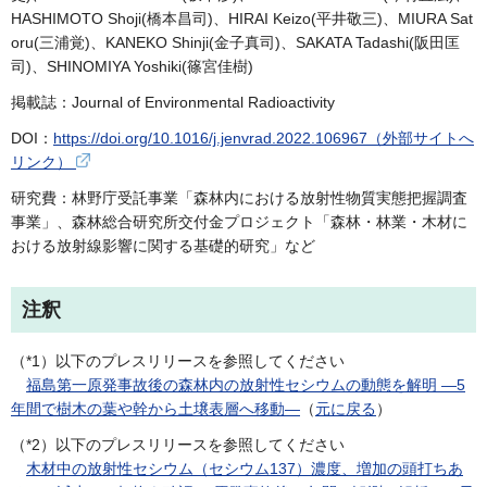
HASHIMOTO Shoji(橋本昌司)、HIRAI Keizo(平井敬三)、MIURA Sat
oru(三浦覚)、KANEKO Shinji(金子真司)、SAKATA Tadashi(阪田匡
司)、SHINOMIYA Yoshiki(篠宮佳樹)
掲載誌：Journal of Environmental Radioactivity
DOI：
https://doi.org/10.1016/j.jenvrad.2022.106967（外部サイトへ
リンク）
研究費：林野庁受託事業「森林内における放射性物質実態把握調査
事業」、森林総合研究所交付金プロジェクト「森林・林業・木材に
おける放射線影響に関する基礎的研究」など
注釈
（
*1
）以下のプレスリリースを参照してください
福島第一原発事故後の森林内の放射性セシウムの動態を解明 —5
年間で樹木の葉や幹から土壌表層へ移動—
（
元に戻る
）
（
*2
）以下のプレスリリースを参照してください
⽊材中の放射性セシウム（セシウム137）濃度、増加の頭打ちあ