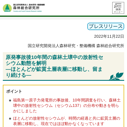
メニュ
ー
2022年11月22日
国立研究開発法人森林研究・整備機構 森林総合研究所
原発事故後10年間の森林土壌中の放射性セ
シウム動態を解明
—ほとんどが鉱質土層表層に移動し、留ま
り続ける—
ポイント
福島第一原子力発電所の事故後、10年間調査を行い、森林土
壌中の放射性セシウム（セシウム137）の分布や動きを明ら
かにしました
ほとんどの放射性セシウムが、時間の経過と共に鉱質土層の
表層に移動し、現在ではほぼ動かなくなっています