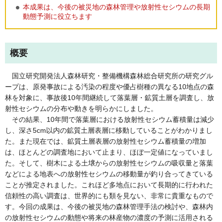
本成果は、今後の被災地の森林管理や放射性セシウムの長期
動態予測に役立ちます
概要
国立研究開発法人森林研究・整備機構森林総合研究所の研究グル
ープは、原発事故による汚染の程度や優占樹種の異なる10地点の森
林を対象に、事故後10年間継続して落葉層・鉱質土層を調査し、放
射性セシウムの分布や動きを明らかにしました。
その結果、10年間で落葉層における放射性セシウム蓄積量は減少
し、深さ5cm以内の鉱質土層表層に移動していることがわかりまし
た。また現在では、鉱質土層表層の放射性セシウム蓄積量の増加
は、ほとんどの調査地において止まり、ほぼ一定値になっていまし
た。そして、樹木による⼟壌からの放射性セシウムの吸収量と落葉
などによる地表への放射性セシウムの移動量が釣り合ってきている
ことが推定されました。これほど多地点において長期的に行われた
信頼性の高い調査は、世界的にも類を見ない、非常に貴重なもので
す。今回の成果は、今後の被災地の森林管理手法の検討や、森林内
の放射性セシウムの動態や将来の林産物の濃度の予測に活用される