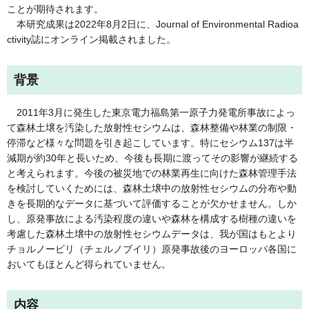
ことが期待されます。
本研究成果は2022年8月2日に、Journal of Environmental Radioa
ctivity誌にオンライン掲載されました。
背景
2011年3月に発生した東京電力福島第一原子力発電所事故によっ
て森林土壌を汚染した放射性セシウムは、森林整備や林業の制限・
停滞など様々な問題を引き起こしています。特にセシウム137は半
減期が約30年と長いため、今後も長期に渡ってその影響が継続する
と考えられます。今後の被災地での林業再生に向けた森林管理手法
を検討していくためには、森林土壌中の放射性セシウムの分布や動
きを長期的なデータに基づいて評価することが欠かせません。しか
し、原発事故による汚染程度の違いや森林を構成する樹種の違いを
考慮した森林土壌中の放射性セシウムデータは、我が国はもとより
チョルノービリ（チェルノブイリ）原発事故後のヨーロッパ各国に
おいてもほとんど得られていません。
内容