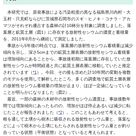
本研究では、原発事故による汚染程度の異なる福島県川内村・大
玉村・只見町ならびに茨城県石岡市のスギ・ヒノキ・コナラ・アカ
マツがそれぞれ優占する森林の計10林分を対象に調査しました。落
葉層と鉱質土層（図1）に存在する放射性セシウムの濃度と蓄積量
を、2011年8月から継続して測定しました。
事故から5年後の時点では、落葉層の放射性セシウム蓄積量は減少
傾向を示し、深さ5cmまでの鉱質土層表層の放射性セシウム蓄積量
は増加傾向にあることから、事故後初期に落葉層に存在していた放
射性セシウムが時間経過と共に鉱質土層表層に移動していたと推定
されて
います
（
*1
）。今回、その後も含めた計10年間の変動を複数
のモデルを使用して解析したところ、多くの調査地で鉱質土層表層
の放射性セシウム蓄積量の増加が止まり、ほぼ一定値になっている
ことが明らかになりました（図2）。
最近、⼀部の森林の⽊材中の放射性セシウム濃度は、事故後数年
間では増加傾向にあったものの、増加がほぼ停止あるいは減少に転
じたことが報告され
ました
（
*2
）。このこともあわせて考えると、
根を通して土壌から樹木に吸収される放射性セシウム量と、落葉な
どによって樹木から土壌にもたらされる放射性セシウム量とが釣り
合っている状態（平衡状態）となっていると考えられます。