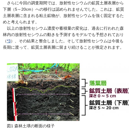
さらに今回の調査期間では、放射性セシウムの鉱質土層表層から
下層（5～20cm）への移行は認められませんでした。これは、鉱質
土層表層に含まれる粘土鉱物が、放射性セシウムを強く固定するた
めと考えられます。
以上の放射性セシウム濃度や蓄積量の変化は、過去に行われた森
林内の放射性セシウムの動きを予測するモデルでも予想されて
おり
（
*3
）、その結果と整合しました。そして放射性セシウムは今後も
長期に渡って、鉱質土層表層に留まり続けることが推定されます。
図1 森林土壌の断面の様子