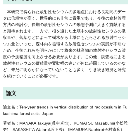
本研究で得られた放射性セシウムの多地点における長期間のデー
タは信頼性が高く、世界的にも非常に貴重であり、今後の森林管理
方法の検討や、長期の放射性セシウムの動態予測に大きく貢献する
と期待されます。一方で、根を通じた土壌中の放射性セシウムの吸
収量や、落葉などによって樹木から土壌にもたらされる放射性セシ
ウム量といった、森林内を循環する放射性セシウムの実態が不明な
ため、今後これらを明らかにして将来の林産物の放射性セシウム濃
度の予測精度を向上させる必要があります。この他、調査地による
放射性セシウムの蓄積量や変動幅の違いが何に起因しているのかな
ど、未だに明らかになっていないことも多く、引き続き観測と研究
を続けていくことが必要です。
論文
論文名：Ten-year trends in vertical distribution of radiocesium in Fu
kushima forest soils, Japan
著者名：MANAKA Takuya(眞中卓也)、KOMATSU Masabumi(小松雅
史)、SAKASHITA Wataru(坂下渉)、IMAMURA Naohiro(今村直広)、