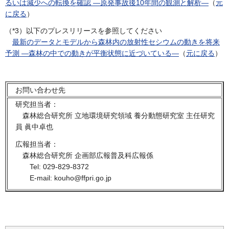
るいは減少への転換を確認 —原発事故後10年間の観測と解析—
（
元
に戻る
）
（
*3
）以下のプレスリリースを参照してください
最新のデータとモデルから森林内の放射性セシウムの動きを将来
予測 —森林の中での動きが平衡状態に近づいている—
（
元に戻る
）
お問い合わせ
先
研究担当者：
森林総合研究所 立地環境研究領域
養分動態研究室 主任研究
員 眞中卓也
広報担当者：
森林総合研究所 企画部広報普及科広報係
Tel: 029-829-8372
E-mail: kouho@ffpri.go.jp