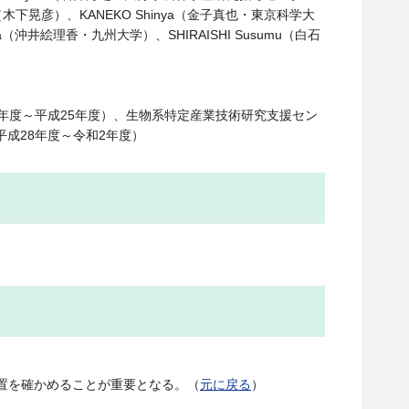
ko（木下晃彦）、KANEKO Shinya（金子真也・東京科学大
ika（沖井絵理香・九州大学）、SHIRAISHI Susumu（白石
年度～平成25年度）、生物系特定産業技術研究支援セン
成28年度～令和2年度）
位置を確かめることが重要となる。（
元に戻る
）