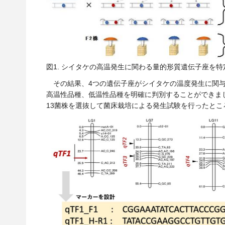
図1. シイタケの高温発生に関わる量的形質遺伝子座を
その結果、4つの遺伝子座がシイタケの温度発生に関与
高温性品種、低温性品種を明確に判別することができまし
13菌株を選抜して菌床栽培による発生試験を行ったとこ