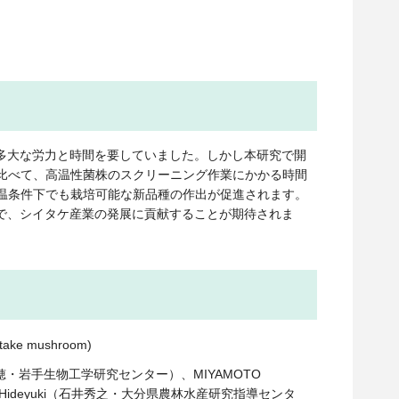
多大な労力と時間を要していました。しかし本研究で開
比べて、高温性菌株のスクリーニング作業にかかる時間
高温条件下でも栽培可能な新品種の作出が促進されます。
で、シイタケ産業の発展に貢献することが期待されま
itake mushroom)
佐藤志穂・岩手生物工学研究センター）、MIYAMOTO
 Hideyuki（石井秀之・大分県農林水産研究指導センタ