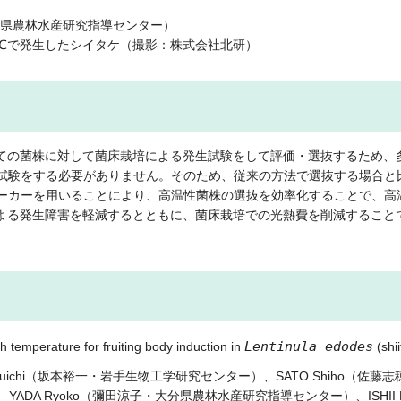
分県農林水産研究指導センター）
2℃で発生したシイタケ（撮影：株式会社北研）
ての菌株に対して菌床栽培による発生試験をして評価・選抜するため、
生試験をする必要がありません。そのため、従来の方法で選抜する場合と
マーカーを用いることにより、高温性菌株の選抜を効率化することで、
よる発生障害を軽減するとともに、菌床栽培での光熱費を削減すること
Lentinula edodes
 temperature for fruiting body induction in
(shi
OTO Yuichi（坂本裕一・岩手生物工学研究センター）、SATO Shiho（
ADA Ryoko（彌田涼子・大分県農林水産研究指導センター）、ISHII