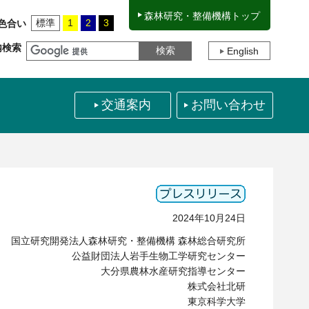
森林研究・整備機構トップ
標準
1
2
3
色合い
内検索
English
交通案内
お問い合わせ
2024年10月24日
国立研究開発法人森林研究・整備機構 森林総合研究所
公益財団法人岩手生物工学研究センター
大分県農林水産研究指導センター
株式会社北研
東京科学大学