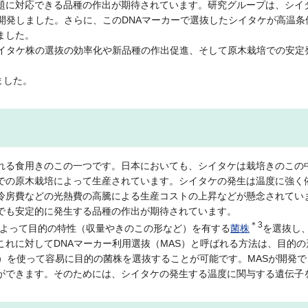
題に対応できる品種の作出が期待されています。研究グループは、シイ
開発しました。さらに、このDNAマーカーで選抜したシイタケが高温
ました。
シイタケ株の選抜の効率化や新品種の作出促進、そして原木栽培での安定
ました。
れる食用きのこの一つです。日本においても、シイタケは栽培きのこの
での原木栽培によって生産されています。シイタケの発生は温度に強く
冷房費などの光熱費の高騰による生産コストの上昇などが懸念されてい
でも安定的に発生する品種の作出が期待されています。
＊3
よって目的の特性（収量やきのこの形など）を有する
菌株
を選抜し
れに対してDNAマーカー利用選抜（MAS）と呼ばれる方法は、目的の
ー）を使って容易に目的の菌株を選抜することが可能です。MASが開発
ができます。そのためには、シイタケの発生する温度に関与する遺伝子