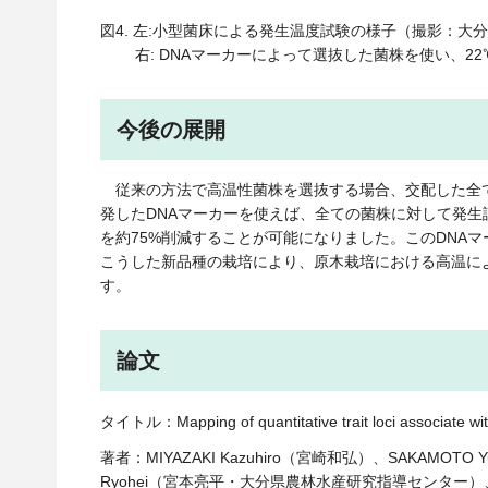
図4. 左:小型菌床による発生温度試験の様子（撮影：大
右: DNAマーカーによって選抜した菌株を使い、2
今後の展開
従来の方法で高温性菌株を選抜する場合、交配した全
発したDNAマーカーを使えば、全ての菌株に対して発
を約75%削減することが可能になりました。このDNA
こうした新品種の栽培により、原木栽培における高温に
す。
論文
タイトル：Mapping of quantitative trait loci associate with
著者：MIYAZAKI Kazuhiro（宮崎和弘）、SAKAM
Ryohei（宮本亮平・大分県農林水産研究指導センター）、Y