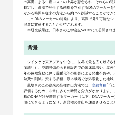
の高騰による生産コストの上昇が懸念され、それらの問
特定し、高温で発生する菌株を判別するDNAマーカーを
かかる時間を従来の方法から約75%削減することができ
このDNAマーカーの開発により、高温で発生可能な
発展に貢献することが期待されます。
本研究成果は、日本きのこ学会誌Vol.32にて公開され
背景
シイタケは東アジアを中心に、世界で最も広く栽培さ
産統計）、空調設備のある施設内での菌床栽培や、屋外
年の気候変動に伴う温暖化等の影響による発生不良や、
熱費の削減に資する品種、原木栽培では温暖化した地域
＊2
栽培きのこの従来の品種作出方法では、
交雑育種
に
評価するため、非常に多くの時間と労力がかかります。こ
株のDNAだけが増幅するマーカー（以下、DNAマーカ
便にできるようになり、新品種の作出を加速させること