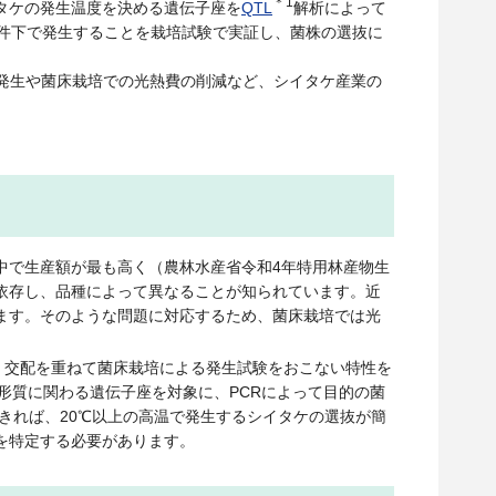
＊1
タケの発生温度を決める遺伝子座を
QTL
解析によって
条件下で発生することを栽培試験で実証し、菌株の選抜に
発生や菌床栽培での光熱費の削減など、シイタケ産業の
中で生産額が最も高く（農林水産省令和4年特用林産物生
依存し、品種によって異なることが知られています。近
ます。そのような問題に対応するため、菌床栽培では光
、交配を重ねて菌床栽培による発生試験をおこない特性を
形質に関わる遺伝子座を対象に、PCRによって目的の菌
できれば、20℃以上の高温で発生するシイタケの選抜が簡
を特定する必要があります。