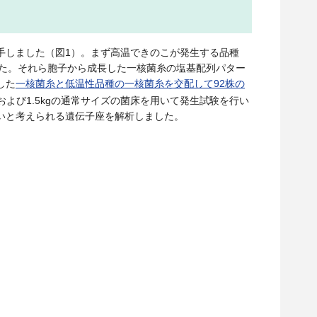
手しました（図1）。まず高温できのこが発生する品種
した。それら胞子から成長した一核菌糸の塩基配列パター
した
一核菌糸と低温性品種の一核菌糸を交配して92株の
および1.5kgの通常サイズの菌床を用いて発生試験を行い
いと考えられる遺伝子座を解析しました。