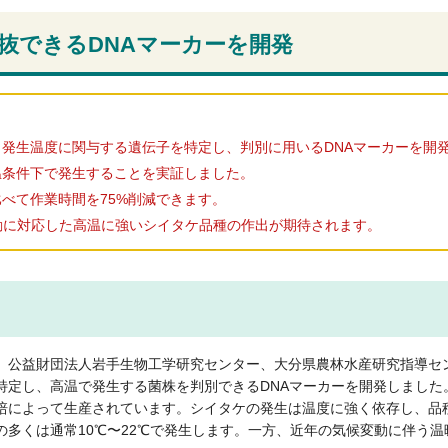
抜できるDNAマーカーを開発
発生温度に関与する遺伝子を特定し、判別に用いるDNAマーカーを開
温条件下で発生することを実証しました。
べて作業時間を75%削減できます。
動に対応した高温に強いシイタケ品種の作出が期待されます。
、公益財団法人岩手生物工学研究センター、大分県農林水産研究指導セ
特定し、高温で発生する菌株を判別できるDNAマーカーを開発しました
培によって生産されています。シイタケの発生は温度に強く依存し、品
多くは通常10℃〜22℃で発生します。一方、近年の気候変動に伴う