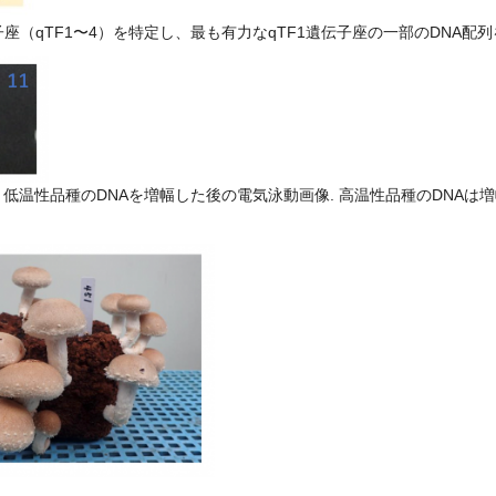
子座（qTF1〜4）を特定し、最も有力なqTF1遺伝子座の一部のDNA
低温性品種のDNAを増幅した後の電気泳動画像. 高温性品種のDNAは増幅し