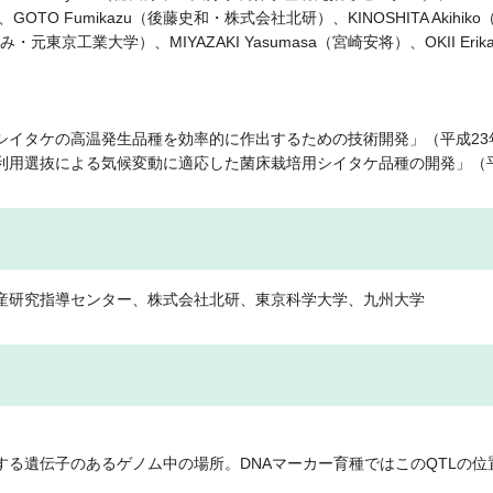
、GOTO Fumikazu（後藤史和・株式会社北研）、KINOSHITA Akihi
とみ・元東京工業大学）、MIYAZAKI Yasumasa（宮崎安将）、OKII Er
シイタケの高温発生品種を効率的に作出するための技術開発」（平成23
利用選抜による気候変動に適応した菌床栽培用シイタケ品種の開発」（平
産研究指導センター、株式会社北研、東京科学大学、九州大学
る遺伝子のあるゲノム中の場所。DNAマーカー育種ではこのQTLの