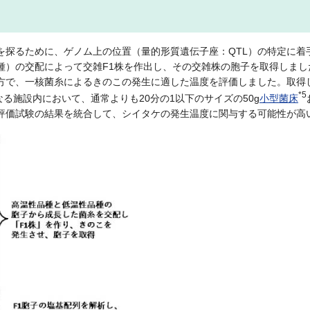
を探るために、ゲノム上の位置（量的形質遺伝子座：QTL）の特定に着
種）の交配によって交雑F1株を作出し、その交雑株の胞子を取得しま
方で、一核菌糸によるきのこの発生に適した温度を評価しました。取得
*5
なる施設内において、通常よりも20分の1以下のサイズの50g
小型菌床
生評価試験の結果を統合して、シイタケの発生温度に関与する可能性が高