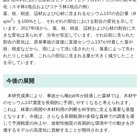
化（スギ林1地点およびコナラ林1地点の例）
葉、枝、樹皮、辺材および心材に含まれるセシウム137の合計量（B
2
q/m
）を100%とし、それぞれの部位における割合の変化を示して
います。2017年頃から、葉、枝、樹皮、辺材および心材の割合に大
きな変化は見られず、分布が安定しています。それ以前に見られた
割合の変化は、原発事故の直後に直接セシウム137が付着した葉や
枝、樹皮などから、雨によって洗い流されたり、落葉によって失わ
れたりした結果、これらの部位に含まれる量が大きく減少したこと
を示しています。
今後の展開
本研究成果により、事故から概ね6年が経過した森林では、木材中
のセシウム137濃度を長期的に予測しやすくなると考えられます。
これは、林業の再開や木材利用の判断を科学的に支える重要な基盤
となります。今後は、さらなる長期観測や多様な森林での調査を通
じて予測精度の向上や、放射性物質の長期的な環境中での動きを評
価するモデルの高度化に貢献することが期待されます。