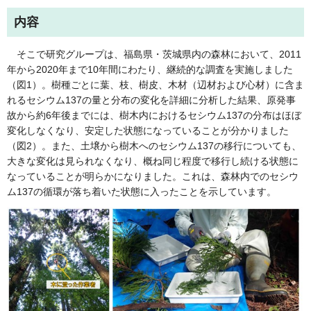
内容
そこで研究グループは、福島県・茨城県内の森林において、2011
年から2020年まで10年間にわたり、継続的な調査を実施しました
（図1）。樹種ごとに葉、枝、樹皮、木材（辺材および心材）に含ま
れるセシウム137の量と分布の変化を詳細に分析した結果、原発事
故から約6年後までには、樹木内におけるセシウム137の分布はほぼ
変化しなくなり、安定した状態になっていることが分かりました
（図2）。また、土壌から樹木へのセシウム137の移行についても、
大きな変化は見られなくなり、概ね同じ程度で移行し続ける状態に
なっていることが明らかになりました。これは、森林内でのセシウ
ム137の循環が落ち着いた状態に入ったことを示しています。