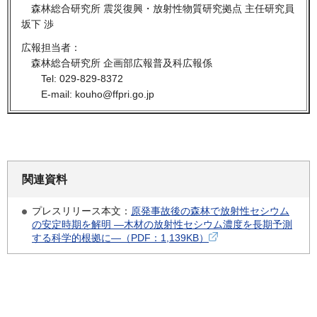
森林総合研究所 震災復興・放射性物質研究拠点 主任研究員
坂下 渉
広報担当者：
森林総合研究所 企画部広報普及科広報係
Tel: 029-829-8372
E-mail: kouho@ffpri.go.jp
関連資料
プレスリリース本文：
原発事故後の森林で放射性セシウム
の安定時期を解明 —木材の放射性セシウム濃度を長期予測
する科学的根拠に—（PDF：1,139KB）