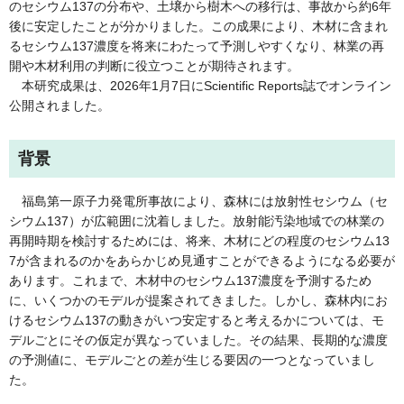
のセシウム137の分布や、土壌から樹木への移行は、事故から約6年
後に安定したことが分かりました。この成果により、木材に含まれ
るセシウム137濃度を将来にわたって予測しやすくなり、林業の再
開や木材利用の判断に役立つことが期待されます。
本研究成果は、2026年1月7日にScientific Reports誌でオンライン
公開されました。
背景
福島第一原子力発電所事故により、森林には放射性セシウム（セ
シウム137）が広範囲に沈着しました。放射能汚染地域での林業の
再開時期を検討するためには、将来、木材にどの程度のセシウム13
7が含まれるのかをあらかじめ見通すことができるようになる必要が
あります。これまで、木材中のセシウム137濃度を予測するため
に、いくつかのモデルが提案されてきました。しかし、森林内にお
けるセシウム137の動きがいつ安定すると考えるかについては、モ
デルごとにその仮定が異なっていました。その結果、長期的な濃度
の予測値に、モデルごとの差が生じる要因の一つとなっていまし
た。