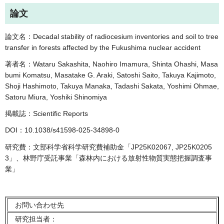
論文
論文名：Decadal stability of radiocesium inventories and soil to tree
transfer in forests affected by the Fukushima nuclear accident
著者名：Wataru Sakashita, Naohiro Imamura, Shinta Ohashi, Masa
bumi Komatsu, Masatake G. Araki, Satoshi Saito, Takuya Kajimoto,
Shoji Hashimoto, Takuya Manaka, Tadashi Sakata, Yoshimi Ohmae,
Satoru Miura, Yoshiki Shinomiya
掲載誌：Scientific Reports
DOI：10.1038/s41598-025-34898-0
研究費：文部科学省科学研究費補助金「JP25K02067, JP25K0205
3」、林野庁受託事業「森林内における放射性物質実態把握調査事
業」
お問い合わせ先
研究担当者：