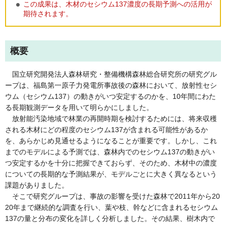
この成果は、木材のセシウム137濃度の長期予測への活用が
期待されます。
概要
国立研究開発法人森林研究・整備機構森林総合研究所の研究グル
ープは、福島第一原子力発電所事故後の森林において、放射性セシ
ウム（セシウム137）の動きがいつ安定するのかを、10年間にわた
る長期観測データを用いて明らかにしました。
放射能汚染地域で林業の再開時期を検討するためには、将来収穫
される木材にどの程度のセシウム137が含まれる可能性があるか
を、あらかじめ見通せるようになることが重要です。しかし、これ
までのモデルによる予測では、森林内でのセシウム137の動きがい
つ安定するかを十分に把握できておらず、そのため、木材中の濃度
についての長期的な予測結果が、モデルごとに大きく異なるという
課題がありました。
そこで研究グループは、事故の影響を受けた森林で2011年から20
20年まで継続的な調査を行い、葉や枝、幹などに含まれるセシウム
137の量と分布の変化を詳しく分析しました。その結果、樹木内で