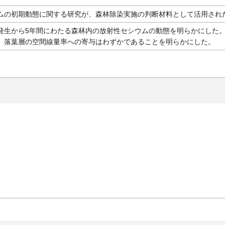
ムの初期動態に関する研究が、森林除染実施の判断材料として活用され
発生から5年間にわたる森林内の放射性セシウムの動態を明らかにした。
、落葉層の空間線量率への寄与はわずかであることを明らかにした。