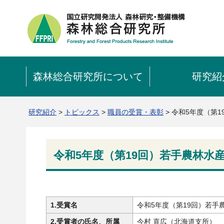
森林総合研究所について
研究紹
研究紹介
>
トピックス
>
職員の受賞・表彰
> 令和5年度（第
令和5年度（第19回）若手農林水
1.受賞名
令和5年度（第19回）若手農
2.受賞者の氏名、所属
今村 直広（北海道支所）