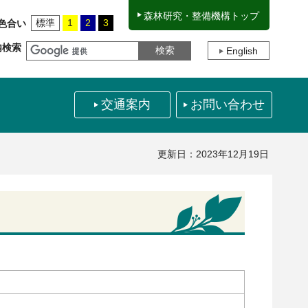
森林研究・整備機構トップ
標準
1
2
3
色合い
内検索
English
交通案内
お問い合わせ
更新日：2023年12月19日