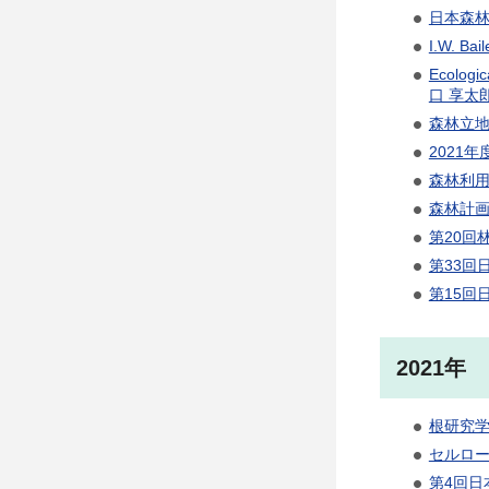
日本森林
I.W. B
Ecolo
口 享太
森林立地
2021
森林利用
森林計画
第20回
第33回
第15回
2021年
根研究学
セルロー
第4回日