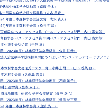
度科学技術分野の文部科学大臣表彰 科学技術賞（研究部門）（大橋 春香
度低温生物工学会奨励賞（遠藤 圭太）
本生態学会自然史研究振興賞（末吉 昌宏）
2024)年度日本森林学会誌論文賞（志水 克人）
2024)年度日本森林学会賞（松井 哲哉）
育種学会 ベストアクセス賞 ゴールデンアクセス部門（内山 憲太郎）
育種学会 ベストアクセス賞 年間ベストアクセス部門（内山 憲太郎）
日本生態学会功労賞（中静 透）
回（2023年度）林業経済学会奨励賞（森井 拓哉）
法人茨城県科学技術振興財団つくばサイエンス・アカデミー テクノロジー
日本木材学会大会優秀ポスター賞（小井土 賢二・山下 香菜 他）
日本木材学会賞（久保島 吉貴）
回（2023年度）林業経済学会学術賞（石崎 涼子）
年森林計画学賞（宮本 麻子）
「環境放射能」研究会 研究会奨励賞（眞中 卓也）
回（2023年度）林業経済学会奨励賞（樋熊 悠宇至）
2024)年度日本森林学会賞（山浦 悠一）