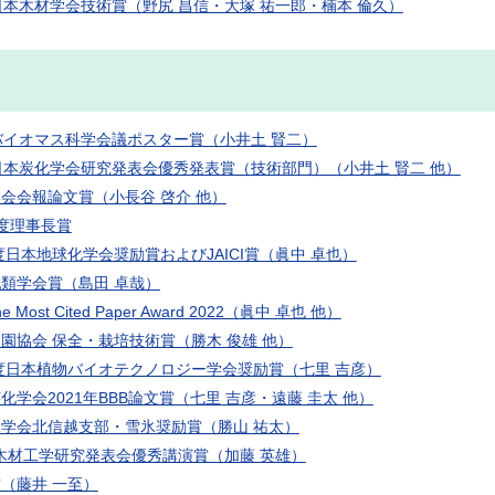
日本木材学会技術賞（野尻 昌信・大塚 祐一郎・楠本 倫久）
バイオマス科学会議ポスター賞（小井土 賢二）
日本炭化学会研究発表会優秀発表賞（技術部門）（小井土 賢二 他）
会会報論文賞（小長谷 啓介 他）
度理事長賞
年度日本地球化学会奨励賞およびJAICI賞（眞中 卓也）
類学会賞（島田 卓哉）
he Most Cited Paper Award 2022（眞中 卓也 他）
園協会 保全・栽培技術賞（勝木 俊雄 他）
年度日本植物バイオテクノロジー学会奨励賞（七里 吉彦）
化学会2021年BBB論文賞（七里 吉彦・遠藤 圭太 他）
学会北信越支部・雪氷奨励賞（勝山 祐太）
 木材工学研究発表会優秀講演賞（加藤 英雄）
（藤井 一至）