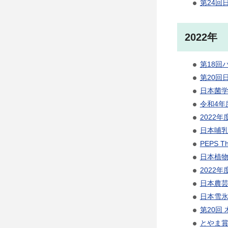
第24回
2022年
第18回
第20回
日本菌学
令和4年
2022
日本哺乳
PEPS T
日本植物
2022
日本農芸
日本雪氷
第20回
とやま賞