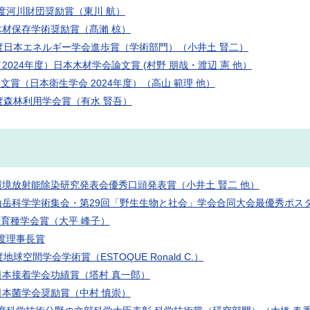
度河川財団奨励賞（東川 航）
木材保存学術奨励賞（髙瀨 椋）
年度日本エネルギー学会進歩賞（学術部門）（小井土 賢二）
（2024年度）日本木材学会論文賞 (村野 朋哉・渡辺 憲 他）
文賞（日本衛生学会 2024年度）（高山 範理 他）
年度森林利用学会賞（有水 賢吾）
環境放射能除染研究発表会優秀口頭発表賞（小井土 賢二 他）
山岳科学学術集会・第29回「野生生物と社会」学会合同大会最優秀ポス
育種学会賞（大平 峰子）
度理事長賞
度地球空間学会学術賞（ESTOQUE Ronald C.）
日本接着学会功績賞（塔村 真一郎）
日本菌学会奨励賞（中村 慎崇）