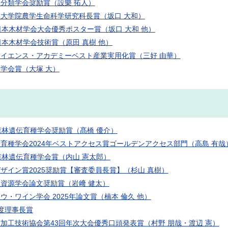
分類学会奨励賞（設樂 拓人）
学大学院農学生命科学
研究科長賞（坂口 大和）
日本木材学会大会優秀ポスター賞（坂口 大和 他）
日本木材学会技術賞（原田 真樹 他）
イエンス・アカデミーベスト産業実用化賞（三好 由華）
学会賞（大塚 大）
森林遺伝育種学会奨励賞（髙橋 優介）
育種学会2024年ベストアクセス賞ゴールデンアクセス部門（高島 有哉
森林遺伝育種学会賞（内山 憲太郎）
ザイン賞2025奨励賞【審査委員長賞】（杉山 真樹）
資源学会論文奨励賞（岩﨑 健太）
ウ・ワイン学会 2025年論文賞（楠本 倫久 他）
度理事長賞
加工技術協会第43回年次大会優秀口頭発表賞（村野 朋哉・渡辺 憲）