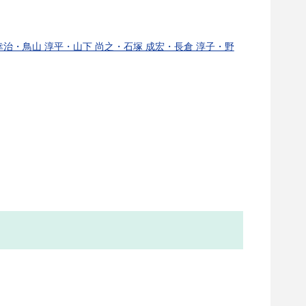
岳・志知 幸治・鳥山 淳平・山下 尚之・石塚 成宏・長倉 淳子・野