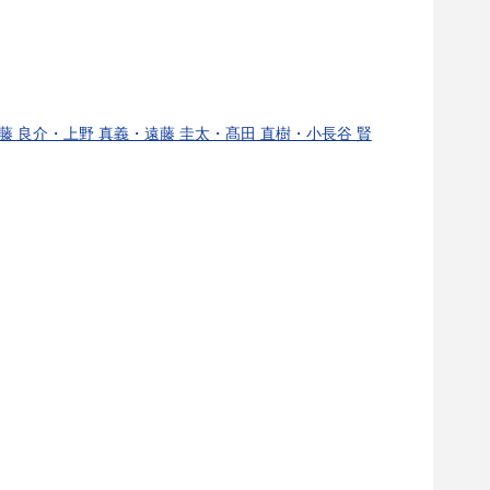
・佐藤 良介・上野 真義・遠藤 圭太・髙田 直樹・小長谷 賢