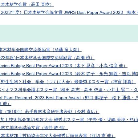
日本木材学会賞（高田 直樹）
2023年度）日本木材学会論文賞 JWRS Best Paper Award 202
本木材学会国際交流奨励賞（須藤 竜大朗）
2023年度)日本木材学会国際交流奨励賞（髙瀨 椋）
Species Biology Best Paper Award 2023（木下 晃彦・小高 信彦 他）
Species Biology Best Paper Award 2023（鈴木 節子・永光 輝義・吉丸 
「野生生物と社会」学会（つくば大会）最優秀ポスター賞（神宮 翔真）
バイオマス科学会議ポスター賞（柳田 高志・高田 依里・小井土 賢二・久
al of Plant Research 2023 Best Paper Award（野口 麻穂
規 他）
度（第19回）若手農林水産研究者表彰（今村 直広）
加工技術協会第41年次大会 優秀ポスター賞（平野 優・児嶋 美穂・杉山 
森林立地学会誌論文賞（酒井 敦 他）
日本木材加工技術協会年次大会優秀口頭発表賞（渡辺 憲 他）