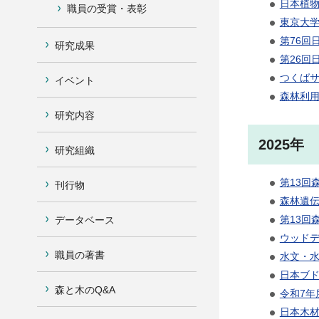
日本植物
職員の受賞・表彰
東京大
第76回
研究成果
第26回
つくばサ
イベント
森林利用
研究内容
2025年
研究組織
第13回
刊行物
森林遺伝
第13回
データベース
ウッドデ
職員の著書
水文・水
日本ブド
森と木のQ&A
令和7年
日本木材