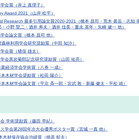
学会賞（井上 真理子）
ailey Award 2021（山岸 松平）
gical Research 最多引用論文賞2020-2021（橋本 昌司・荒木 眞
郎・小野 賢二・酒井 寿夫・酒井 佳美・重永 英年・矢崎 健一 他）
学会論文賞（橋本 昌司 他）
年度森林利用学会研究奨励賞（中田 知沙）
学会賞（猪俣 雄太）
学会黒岩菊郎記念研究奨励賞（山田 祐亮）
林業経済学会学術賞（八巻 一成）
日本木材学会奨励賞（松田 陽介）
日本木材学会論文賞（宇京 斉一郎・宮武 敦・新藤 健太・平松 靖）
会 学術奨励賞（藤田 早紀）
ス学会第28回年次大会優秀ポスター賞（宮城 一真 他）
本木材保存協会功績賞（桃原 郁夫）