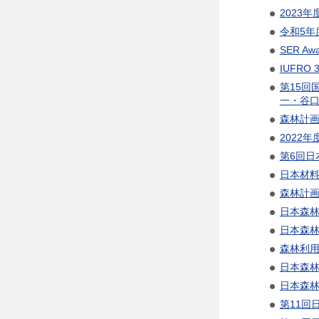
2023
令和5年
SER Aw
IUFRO 3
第15回
一・谷口
森林計画
2022
第6回日
日本材料
森林計画
日本森林
日本森林
森林利用
日本森林
日本森林
第11回