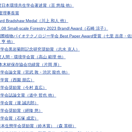
年度日本環境共生学会著述賞（亘 悠哉 他）
度理事長賞
ard Bradshaw Medal（川上 和人 他）
.08 Small-scale Forestry 2023 Brandl Award（石崎 涼子）
国際植物バイオテクノロジー学会 Best Paper Award受賞（七里 吉彦
 亨 他）
学会黒岩菊郎記念研究奨励賞（志水 克人）
年度人間・環境学会賞（高山 範理 他）
本木材保存協会功績賞（片岡 厚）
学会論文賞（宮武 敦・渋沢 龍也 他）
学賞（西園 朋広）
学会奨励賞（今村 直広）
学会誌論文賞（道中 哲也 他）
学会賞（瀧 誠志郎）
学会奨励賞（經隆 悠）
学会賞（石塚 成宏）
日本生態学会奨励賞（鈴木賞）（森 英樹）