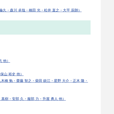
3（楠本 倫久・森川 卓哉・橋田 光・松井 直之・大平 辰朗）
博志 他）
保山 裕史 他）
子・松下 通也・八木橋 勉・齋藤 智之・柴田 銃江・星野 大介・正木 隆・
真樹・安部 久・服部 力・升屋 勇人 他）