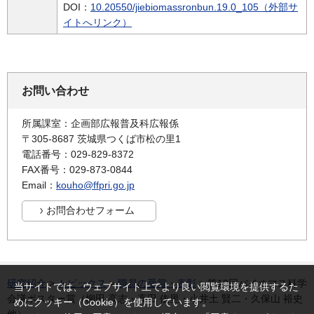
DOI：
10.20550/jiebiomassronbun.19.0_105（外部サ
イトへリンク）
お問い合わせ
所属課室：企画部広報普及科広報係
〒305-8687 茨城県つくば市松の里1
電話番号：029-829-8372
FAX番号：029-873-0844
Email：
kouho@ffpri.go.jp
研究紹介
>
トピックス
>
職員の受賞・表彰
> 第19回バイオマス科学
当サイトでは、ウェブサイト上でより良い閲覧環境を提供するた
会議ポスター賞（柳田 高志・高田 依里・小井土 賢二・久保山 裕史
めにクッキー（Cookie）を使用しています。