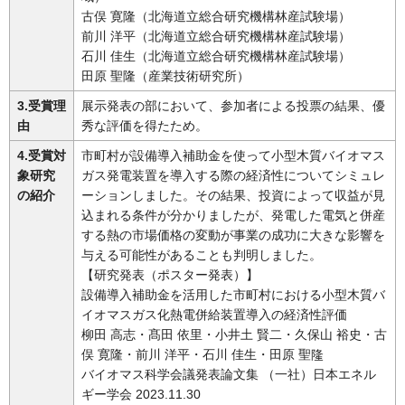
古俣 寛隆（北海道立総合研究機構林産試験場）
前川 洋平（北海道立総合研究機構林産試験場）
石川 佳生（北海道立総合研究機構林産試験場）
田原 聖隆（産業技術研究所）
3.受賞理
展示発表の部において、参加者による投票の結果、優
由
秀な評価を得たため。
4.受賞対
市町村が設備導入補助金を使って小型木質バイオマス
象研究
ガス発電装置を導入する際の経済性についてシミュレ
の紹介
ーションしました。その結果、投資によって収益が見
込まれる条件が分かりましたが、発電した電気と併産
する熱の市場価格の変動が事業の成功に大きな影響を
与える可能性があることも判明しました。
【研究発表（ポスター発表）】
設備導入補助金を活用した市町村における小型木質バ
イオマスガス化熱電併給装置導入の経済性評価
柳田 高志・髙田 依里・小井土 賢二・久保山 裕史・古
俣 寛隆・前川 洋平・石川 佳生・田原 聖隆
バイオマス科学会議発表論文集 （一社）日本エネル
ギー学会 2023.11.30