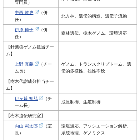
専門員）
中西 敦史
（併
北方林、遺伝的構造、遺伝子流動
任）
伊原 徳子
（併
森林遺伝、樹木ゲノム、環境適応
任）
【針葉樹ゲノム担当チー
ム】
上野 真義
（チー
ゲノム、トランスクリプトーム、遺
ム長）
伝的多様性、雄性不稔
【樹木代謝成分担当チー
ム】
伊ヶ﨑 知弘
（チ
成長制御、生殖制御
ーム長）
【樹木遺伝研究室】
内山 憲太郎
（室
環境適応、アソシエーション解析、
長）
系統地理、ゲノミクス