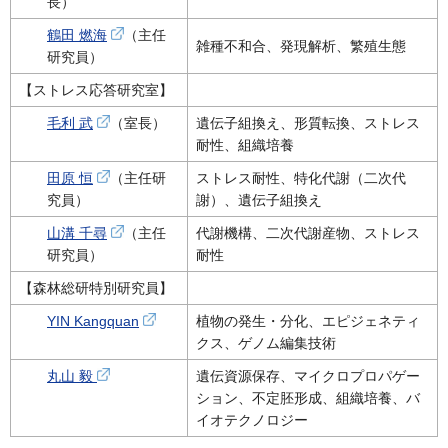
長）
鶴田 燃海
（主任
雑種不和合、発現解析、繁殖生態
研究員）
【ストレス応答研究室】
毛利 武
（室長）
遺伝子組換え、形質転換、ストレス
耐性、組織培養
田原 恒
（主任研
ストレス耐性、特化代謝（二次代
究員）
謝）、遺伝子組換え
山溝 千尋
（主任
代謝機構、二次代謝産物、ストレス
研究員）
耐性
【森林総研特別研究員】
YIN Kangquan
植物の発生・分化、エピジェネティ
クス、ゲノム編集技術
丸山 毅
遺伝資源保存、マイクロプロパゲー
ション、不定胚形成、組織培養、バ
イオテクノロジー