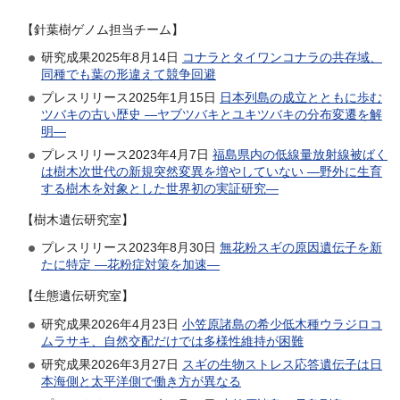
【針葉樹ゲノム担当チーム】
研究成果2025年8月14日
コナラとタイワンコナラの共存域、
同種でも葉の形違えて競争回避
プレスリリース2025年1月15日
日本列島の成立とともに歩む
ツバキの古い歴史 —ヤブツバキとユキツバキの分布変遷を解
明—
プレスリリース2023年4月7日
福島県内の低線量放射線被ばく
は樹木次世代の新規突然変異を増やしていない —野外に生育
する樹木を対象とした世界初の実証研究—
【樹木遺伝研究室】
プレスリリース2023年8月30日
無花粉スギの原因遺伝子を新
たに特定 —花粉症対策を加速—
【生態遺伝研究室】
研究成果2026年4月23日
小笠原諸島の希少低木種ウラジロコ
ムラサキ、自然交配だけでは多様性維持が困難
研究成果2026年3月27日
スギの生物ストレス応答遺伝子は日
本海側と太平洋側で働き方が異なる