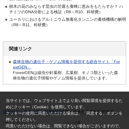
樹木の花のみならず昆虫の甘露も養蜂に恵みをもたらすか？ ハ
チミツのDNA分析による検証（R8～R10、科研費）
ユーカリにおけるアルミニウム無毒化タンニンの蓄積機構の解明
（R8～R11、科研費）
関連リンク
森林生物の遺伝子・ゲノム情報を提供する総合サイト「For
estGEN」
ForestGENは線虫や針葉樹、広葉樹、キノコ類といった森
林生物の遺伝子情報やゲノム情報を提供しています。
当サイトでは、ウェブサイト上でより良い閲覧環境を提供するた
めにクッキー（Cookie）を使用しています。
研究紹介
>
研究組織
>
林業研究部門
> 樹木分子遺伝研究領域
クッキーの使用に同意いただける場合は、「同意する」ボタンを
押してください。
サイトマップ
リンク集
同意いただけない場合は、閲覧できない場合がございますので、