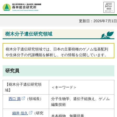
メニュ
ー
更新日：2026年7月1日
樹木分子遺伝研究領域
樹木分子遺伝研究領域では、日本の主要樹種のゲノム塩基配列
や生体分子の代謝機能を解析し、その情報を公開しています。
研究員
【樹木分子遺伝研究領
＜キーワード＞
域】
西口 満
（領域長）
分子生物学、遺伝子組換え、ゲノム
編集技術
細井 佳久
（研究
木本植物、無菌培養