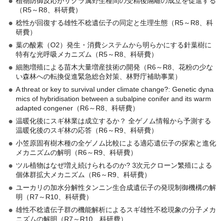
植物防御反応がサクラ属野生種間の受精後隔離の成立を促進する
（R5～R8、科研費）
稔性が回復する雄性不稔遺伝子の同定と生理生態（R5～R8、科
研費）
葉の酸素（O2）発生・消費システムから明らかにする針葉樹に
特有な光呼吸メカニズム（R5～R8、科研費）
細胞増殖による苗木大量増産技術の開発（R6～R8、花粉の少な
い森林への転換促進緊急総合対策、林野庁補助事業）
A threat or key to survival under climate change?: Genetic dyna
mics of hybridisation between a subalpine conifer and its warm
adapted congener（R6～R8、科研費）
温暖化後にスギ林業は成立するか？ 全ゲノム情報から予測する
温暖化後のスギ林の応答（R6～R9、科研費）
小笠原固有樹木種の全ゲノム比較による適応遺伝子の探索と進化
メカニズムの解明（R6～R9、科研費）
ツル植物はなぜ増え続けられるのか? 3次元クローン繁殖による
個体群拡大メカニズム（R6～R9、科研費）
ユーカリの加水分解性タンニン生合成遺伝子の発現制御機構の解
明（R7～R10、科研費）
雄性不稔遺伝子群の機能解析によるスギ雄性不稔現象の分子メカ
ニズムの解明（R7～R10、科研費）