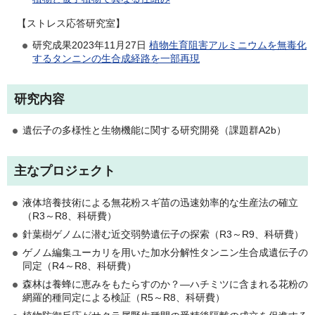
【ストレス応答研究室】
研究成果2023年11月27日
植物生育阻害アルミニウムを無毒化
するタンニンの生合成経路を一部再現
研究内容
遺伝子の多様性と生物機能に関する研究開発（課題群A2b）
主なプロジェクト
液体培養技術による無花粉スギ苗の迅速効率的な生産法の確立
（R3～R8、科研費）
針葉樹ゲノムに潜む近交弱勢遺伝子の探索（R3～R9、科研費）
ゲノム編集ユーカリを用いた加水分解性タンニン生合成遺伝子の
同定（R4～R8、科研費）
森林は養蜂に恵みをもたらすのか？—ハチミツに含まれる花粉の
網羅的種同定による検証（R5～R8、科研費）