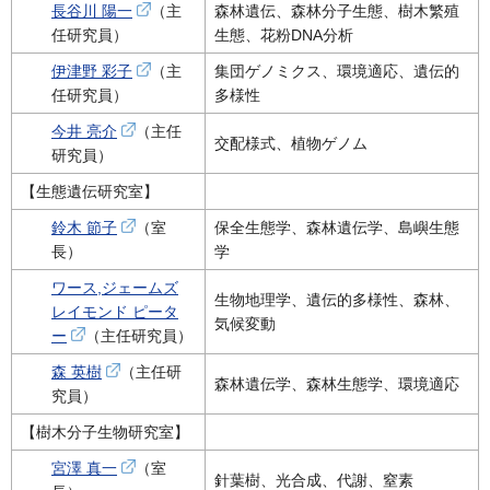
長谷川 陽一
（主
森林遺伝、森林分子生態、樹木繁殖
任研究員）
生態、花粉DNA分析
伊津野 彩子
（主
集団ゲノミクス、環境適応、遺伝的
任研究員）
多様性
今井 亮介
（主任
交配様式、植物ゲノム
研究員）
【生態遺伝研究室】
鈴木 節子
（室
保全生態学、森林遺伝学、島嶼生態
長）
学
ワース,ジェームズ
生物地理学、遺伝的多様性、森林、
レイモンド ピータ
気候変動
ー
（主任研究員）
森 英樹
（主任研
森林遺伝学、森林生態学、環境適応
究員）
【樹木分子生物研究室】
宮澤 真一
（室
針葉樹、光合成、代謝、窒素