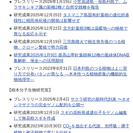
プレスリリース2026年1月19日
小笠原諸島・母島列島で、ム
ラサキシキブ属の新種2種と自然交雑種を報告
研究成果2025年12月25日
タスマニア島固有針葉樹の遺伝的多
様性に植民地化後の開発は影響せず
研究成果2025年12月22日
北方針葉樹3種は温暖地への移植で
異なる反応を示す
研究成果2025年12月19日
三宅島噴火で植生喪失後のつる植
物、クローン繁殖で勢力回復
研究成果2025年1月9日
亜高山帯針葉樹林12種の葉緑体DNA収
集解析、保全への活用期待
プレスリリース2023年8月31日
日本列島のつる植物はよじ登
り方で分布パタンが異なる —木本性つる植物群集の機能的生
物地理学—
【樹木分子生物研究室】
プレスリリース2025年2月4日
サクラ研究の新時代到来 〜オオ
シマザクラの完全ゲノム配列を公開〜
研究成果2023年12月1日
スギの花粉形成遺伝子をゲノム編集
して無花粉スギを作成
研究成果2023年10月30日
CO
を放出する代謝、光呼吸：裸子
2
植物と被子植物で異なる仕組み