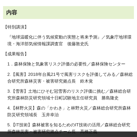
内容
【特別講演】
『地球温暖化に伴う気候変動の実態と将来予測』／気象庁地球環
境・海洋部気候情報課調査官 後藤敦史氏
【成果報告】
1．森林保険と気象害リスク評価の必要性／森林保険センター
2.【風害】2018年台風21号で風害リスクを評価してみる／森林総
合研究所森林災害・被害研究拠点長 鈴木覚
3.【雪害】土地にひそむ冠雪害のリスク評価に挑む／森林総合研
究所森林防災研究領域十日町試験地主任研究員 勝島隆史
4.【林野火災】森の「かわき」と林野火災／森林総合研究所森林
防災研究領域長 玉井幸治
5.【IT技術】森林被害を知るためのIT技術の活用／森林総合研究
所森林災害・被害研究拠点チーム長 髙橋正義