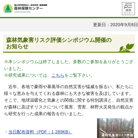
メニュ
ー
更新日：2020年9月8日
森林気象害リスク評価シンポジウム開催の
お知らせ
※本シンポジウムは終了しました。多数のご参加をありがとうござ
いました。
※研究成果については、
こちら
をご覧下さい。
近年、各地で豪雨や暴風等の自然災害が猛威を振るい、私たちに
様々な恵みを与えてくれる森林にも大きな被害を及ぼしています。
そこで、地球温暖化と気象との関係に関する特別講演と、自然災害
が森林に及ぼすリスクについて風害、雪害、林野火災発生の観点か
ら研究を行った成果の報告を行いました。
・
当日配布資料（PDF：1,289KB）