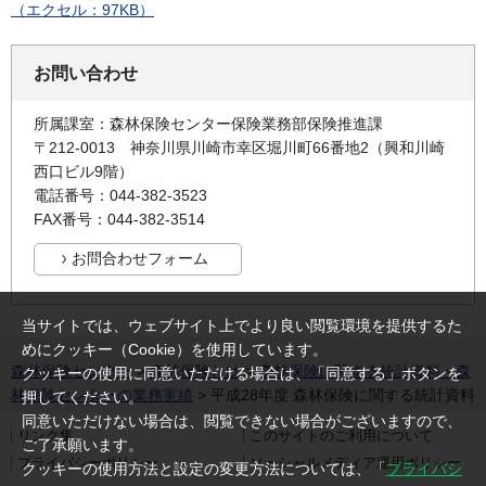
（エクセル：97KB）
お問い合わせ
所属課室：森林保険センター保険業務部保険推進課
〒212-0013 神奈川県川崎市幸区堀川町66番地2（興和川崎
西口ビル9階）
電話番号：044-382-3523
FAX番号：044-382-3514
当サイトでは、ウェブサイト上でより良い閲覧環境を提供するた
めにクッキー（Cookie）を使用しています。
森林保険センター
>
森林保険とは
>
森林保険に関する統計資料・森
クッキーの使用に同意いただける場合は、「同意する」ボタンを
林保険センターの業務実績
> 平成28年度 森林保険に関する統計資料
押してください。
同意いただけない場合は、閲覧できない場合がございますので、
リンク集
このサイトのご利用について
ご了承願います。
プライバシーポリシー
ソーシャルメディア運用ポリシー
クッキーの使用方法と設定の変更方法については、「
プライバシ