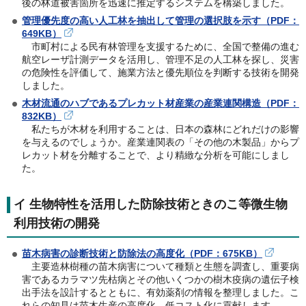
後の林道被害箇所を迅速に推定するシステムを構築しました。
管理優先度の高い人工林を抽出して管理の選択肢を示す（PDF：
649KB）
市町村による民有林管理を支援するために、全国で整備の進む
航空レーザ計測データを活用し、管理不足の人工林を探し、災害
の危険性を評価して、施業方法と優先順位を判断する技術を開発
しました。
木材流通のハブであるプレカット材産業の産業連関構造（PDF：
832KB）
私たちが木材を利用することは、日本の森林にどれだけの影響
を与えるのでしょうか。産業連関表の「その他の木製品」からプ
レカット材を分離することで、より精緻な分析を可能にしまし
た。
イ 生物特性を活用した防除技術ときのこ等微生物
利用技術の開発
苗木病害の診断技術と防除法の高度化（PDF：675KB）
主要造林樹種の苗木病害について種類と生態を調査し、重要病
害であるカラマツ先枯病とその他いくつかの樹木疫病の遺伝子検
出手法を設計するとともに、有効薬剤の情報を整理しました。こ
れらの知見は苗木生産の高度化、低コスト化に貢献します。