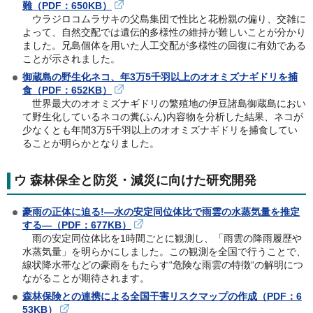
難（PDF：650KB）
ウラジロコムラサキの父島集団で性比と花粉親の偏り、交雑に
よって、自然交配では遺伝的多様性の維持が難しいことが分かり
ました。兄島個体を用いた人工交配が多様性の回復に有効である
ことが示されました。
御蔵島の野生化ネコ、年3万5千羽以上のオオミズナギドリを捕
食（PDF：652KB）
世界最大のオオミズナギドリの繁殖地の伊豆諸島御蔵島におい
て野生化しているネコの糞(ふん)内容物を分析した結果、ネコが
少なくとも年間3万5千羽以上のオオミズナギドリを捕食してい
ることが明らかとなりました。
ウ 森林保全と防災・減災に向けた研究開発
豪雨の正体に迫る!—水の安定同位体比で雨雲の水蒸気量を推定
する—（PDF：677KB）
雨の安定同位体比を1時間ごとに観測し、「雨雲の降雨履歴や
水蒸気量」を明らかにしました。この観測を全国で行うことで、
線状降水帯などの豪雨をもたらす“危険な雨雲の特徴“の解明につ
ながることが期待されます。
森林保険との連携による全国干害リスクマップの作成（PDF：6
53KB）