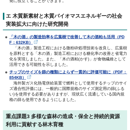
発に役立てることができます。
エ 木質新素材と木質バイオマスエネルギーの社会
実装拡大に向けた研究開発
「木の酒」の製造効率を広葉樹で改善して木の酒粕も活用（PD
F：632KB）
「木の酒」製造工程における微粉砕処理技術を改良し、広葉樹
を原料とする「木の酒」製造工程における糖化率の改善と省電力
化を実現しました。また、「木の酒粕(かす)」が食物繊維として
活用できる可能性を示しました。
チップのサイズを篩の種類によらず一貫的に評価可能に（PDF：
854KB）
海外製ガス化熱電併給装置で燃料として使用するチップのサイ
ズ適合性評価には、一般的に国際規格のサイズ測定用の篩(ふる
い)を使用する必要がありますが、現状広く流通している国内規
格の篩も使用できるようにしました。
重点課題3 多様な森林の造成・保全と持続的資源
利用に貢献する林木育種