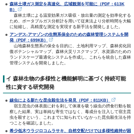
森林土壌ガス測定を高速化、広域観測を可能に（PDF：613K
B）
森林土壌による温室効果ガス吸収・放出量の測定を効率化する
ため、ポータブルガス分析計を用いて従来法より分析時間を大幅
に短縮し、高精度な測定を実現する新手法を開発しました。
アンデス-アマゾンの生態系保全のための森林管理システムを開
発（PDF：699KB）
山地森林生態系の保全を目的に、土地利用マップ、森林劣化回
復ポテンシャルマップ、森林火災リスクマップ、水資源のための
ランドスケープ最適化システムを作成し、これらを統合した森林
管理システムを開発しました。
イ 森林生物の多様性と機能解明に基づく持続可能
性に資する研究開発
線虫による新たな昆虫殺生法を発見（PDF：811KB）
宿主昆虫の体表面に針を刺して体液を吸う線虫の摂食行動を観
察した結果、実は単純な寄生ではなく、毒成分を注入して宿主昆
虫を殺すという、これまでに知られていなかった昆虫殺生法を持
つことを確認しました。
希少低木ウラジロコムラサキ、自然交配だけでは多様性維持が困