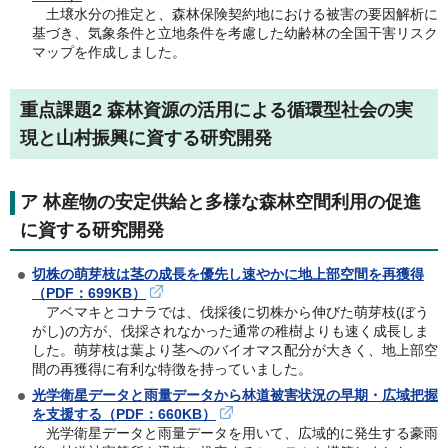
土壌水分の推定と、森林保険契約地における被害の要因解析に
基づき、気象条件と立地条件を考慮した幼齢林の全国干害リスク
マップを作成しました。
重点課題2 森林資源の活用による循環型社会の実
現と山村振興に資する研究開発
ア 林産物の安定供給と多様な森林空間利用の促進
に資する研究開発
切株の萌芽枝は茎の成長を優先し速やかに地上部空間を再獲得
（PDF：699KB）
アベマキとコナラでは、伐採後に切株から伸びた萌芽枝(
ぼう
がし)の方が、伐採されなかった通常の稚樹よりも速く成長しま
した。萌芽枝は葉より茎へのバイオマス配分が大きく、地上部空
間の再獲得に有利な特徴を持っていました。
光学衛星データと雨量データから林道被害状況の早期・広域把握
を支援する（PDF：660KB）
光学衛星データと雨量データを用いて、広域的に発生する豪雨