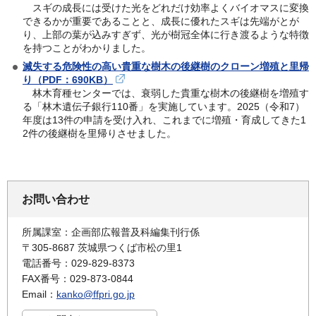
スギの成長には受けた光をどれだけ効率よくバイオマスに変換
できるかが重要であることと、成長に優れたスギは先端がとが
り、上部の葉が込みすぎず、光が樹冠全体に行き渡るような特徴
を持つことがわかりました。
滅失する危険性の高い貴重な樹木の後継樹のクローン増殖と里帰
り（PDF：690KB）
林木育種センターでは、衰弱した貴重な樹木の後継樹を増殖す
る「林木遺伝子銀行110番」を実施しています。2025（令和7）
年度は13件の申請を受け入れ、これまでに増殖・育成してきた1
2件の後継樹を里帰りさせました。
お問い合わせ
所属課室：企画部広報普及科編集刊行係
〒305-8687 茨城県つくば市松の里1
電話番号：029-829-8373
FAX番号：029-873-0844
Email：
kanko@ffpri.go.jp