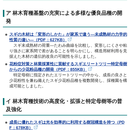
ア 林木育種基盤の充実による多様な優良品種の開
発
スギの木材は「変形のしかた」が家系で違う—未成熟材の力学的
性質の違い—（PDF：627KB）
スギ未成熟材の荷重―たわみ曲線を比較し、変形しにくさや粘
り強さに家系間で差があることを明らかにし、構造用材利用を見
据えた木材の遺伝的改良の可能性を示しました。
花粉症対策と林業採算性に貢献するスギエリートツリー特定母樹
からの少花粉品種の開発（PDF：855KB）
特定母樹に指定されたエリートツリーの中から、成長の良さと
少花粉性を兼ね備えたスギ少花粉品種を複数開発し、採種園を構
成可能としました。
イ 林木育種技術の高度化・拡張と特定母樹等の普
及強化
成長に優れたスギは光を効率的に利用する樹冠構造を持つ（PD
F：678KB）