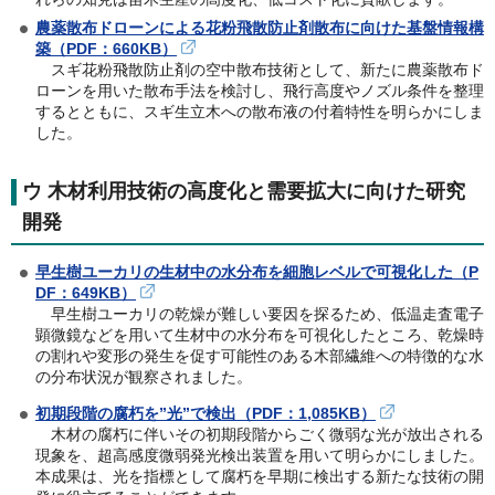
農薬散布ドローンによる花粉飛散防止剤散布に向けた基盤情報構
築（PDF：660KB）
スギ花粉飛散防止剤の空中散布技術として、新たに農薬散布ド
ローンを用いた散布手法を検討し、飛行高度やノズル条件を整理
するとともに、スギ生立木への散布液の付着特性を明らかにしま
した。
ウ 木材利用技術の高度化と需要拡大に向けた研究
開発
早生樹ユーカリの生材中の水分布を細胞レベルで可視化した（P
DF：649KB）
早生樹ユーカリの乾燥が難しい要因を探るため、低温走査電子
顕微鏡などを用いて生材中の水分布を可視化したところ、乾燥時
の割れや変形の発生を促す可能性のある木部繊維への特徴的な水
の分布状況が観察されました。
初期段階の腐朽を”光”で検出（PDF：1,085KB）
木材の腐朽に伴いその初期段階からごく微弱な光が放出される
現象を、超高感度微弱発光検出装置を用いて明らかにしました。
本成果は、光を指標として腐朽を早期に検出する新たな技術の開