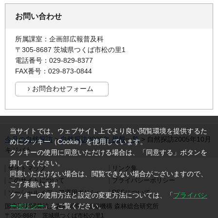
お問い合わせ
所属課室：企画部広報普及科
〒305-8687 茨城県つくば市松の里1
電話番号：029-829-8377
FAX番号：029-873-0844
当サイトでは、ウェブサイト上でより良い閲覧環境を提供するた
今月の自然探訪
>
自然探訪2005年 掲載一覧
> 自然探訪2005年10月
めにクッキー（Cookie）を使用しています。
キジバト
クッキーの使用に同意いただける場合は、「同意する」ボタンを
押してください。
サイトマップ
リンク集
同意いただけない場合は、閲覧できない場合がございますので、
このサイトについて
プライバシーポリシー
ご了承願います。
ソーシャルメディア運用ポリシー
RSSについて
クッキーの使用方法と設定の変更方法については、「
プライバシ
ーポリシー
」をご覧ください。
国立研究開発法人森林研究・整備機構 森林総合研究所
〒305-8687 茨城県つくば市松の里1