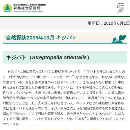
メニュ
ー
更新日：2010年6月1日
自然探訪2005年10月 キジバト
キジバト（
Streptopelia orientalis
）
キジバトは翼に茶色っぽいウロコ模様を持つハトで、ヤマバトと呼ばれることもあ
り、特徴的な声で“デデポーポー、デデポーポー” などとさえずる。ちなみに公園など
で群れている、おなじみの灰色のハトはドバトといい、こちらはかなり以前に日本に
持ち込まれて定着した外来種である。キジバトは、卵や雛を狙うカラスなどの外敵が
近づきにくいためか、人通りの多い歩道の街路樹などによく営巣する。この巣は森林
総合研究所3階のベランダの非常階段の脇に作られていて、毎日廊下のドアの窓越しに
対面することとなった。人の近くを好むとはいえ、ベランダなどの建造物に巣を作る
のは普通ドバトと決まっていて、キジバトがこのような場所に営巣するのを見るのは
初めてであった。ここで何回か繁殖を試み、雛を巣立たせたこともあったが、しばら
くすると同じ場所にドバトが営巣していた。やはり“本家”に場所をとられてしまった
のだろうか。