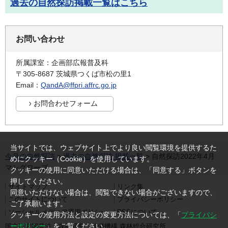
過去の自然探訪掲載一覧はこちら
お問い合わせ
所属課室：企画部広報普及科
〒305-8687 茨城県つくば市松の里1
Email：
QandA@ffpri.affrc.go.jp
当サイトでは、ウェブサイト上でより良い閲覧環境を提供するた
今月の自然探訪
>
過去の自然探訪 掲載一覧
> 自然探訪2022年4月
めにクッキー（Cookie）を使用しています。
マングローブ
クッキーの使用に同意いただける場合は、「同意する」ボタンを
押してください。
サイトマップ
リンク集
同意いただけない場合は、閲覧できない場合がございますので、
このサイトについて
プライバシーポリシー
ご了承願います。
ソーシャルメディア運用ポリシー
RSSについて
クッキーの使用方法と設定の変更方法については、「
プライバシ
ーポリシー
」をご覧ください。
国立研究開発法人森林研究・整備機構 森林総合研究所