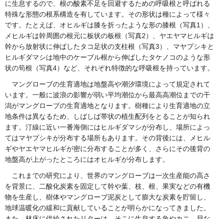
に生息するので、根の酸素不足を回避するための呼吸根と呼ばれる
特殊な形態の根系構造を有しています。その形状は種によって様々
です。たとえば、オヒルギは膝を折ったような形の膝根（写真1）、
メヒルギは幹周囲の根元に板状の板根（写真2）、ヤエヤマヒルギは
幹から放射状に伸ばしたタコ足状の支柱根（写真3）、マヤプシキと
ヒルギダマシは地中のケーブル根から伸ばしたタケノコのような形
状の筍根（写真4）など、それぞれ特徴的な呼吸根を持っています。
マングローブの生育適地は地盤高や潮汐環境によって規定されて
います。一般に波浪の影響が弱い平均潮位から最高高潮位までの干
潟がマングローブの生育適地となります。樹種により生育適地の立
地条件は異なるため、しばしば帯状の植生配列をとることが知られ
ます。汀線に近い一番海側にはヒルギダマシが分布し、場所によっ
てはマヤプシキが分布する場所もあります。その背後には、メヒル
ギやヤエヤマヒルギが密に分布することが多く、さらにその後背の
地盤高が上がったところにはオヒルギが分布します。
これまでの研究により、世界のマングローブは一次生産能の高さ
を背景に、二酸化炭素を固定して幹や葉、枝、根、果実などの有機
物を生産し、樹体やマングローブ泥炭として膨大な炭素を貯留し、
地球温暖化の緩和に貢献していることが明らかになってきました。
また、林床に供給されたリターは、そこに生息する魚やカニ、貝な