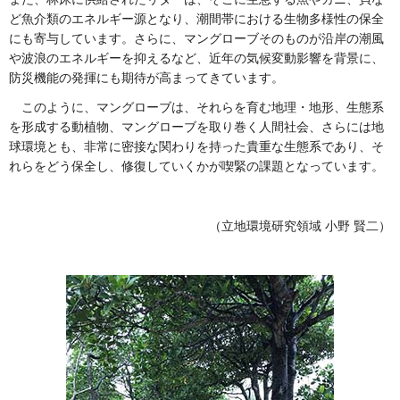
ど魚介類のエネルギー源となり、潮間帯における生物多様性の保全
にも寄与しています。さらに、マングローブそのものが沿岸の潮風
や波浪のエネルギーを抑えるなど、近年の気候変動影響を背景に、
防災機能の発揮にも期待が高まってきています。
このように、マングローブは、それらを育む地理・地形、生態系
を形成する動植物、マングローブを取り巻く人間社会、さらには地
球環境とも、非常に密接な関わりを持った貴重な生態系であり、そ
れらをどう保全し、修復していくかが喫緊の課題となっています。
（立地環境研究領域 小野 賢二）