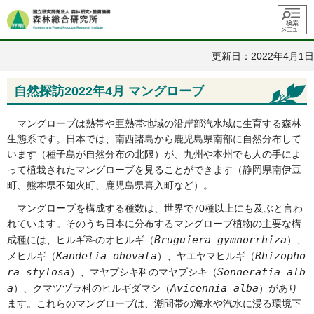
メニュ
ー
更新日：2022年4月1日
自然探訪2022年4月 マングローブ
マングローブは熱帯や亜熱帯地域の沿岸部汽水域に生育する森林
生態系です。日本では、南西諸島から鹿児島県南部に自然分布して
います（種子島が自然分布の北限）が、九州や本州でも人の手によ
って植栽されたマングローブを見ることができます（静岡県南伊豆
町、熊本県不知火町、鹿児島県喜入町など）。
マングローブを構成する種数は、世界で70種以上にも及ぶと言わ
れています。そのうち日本に分布するマングローブ植物の主要な構
Bruguiera gymnorrhiza
成種には、ヒルギ科のオヒルギ（
）、
Kandelia obovata
Rhizopho
メヒルギ（
）、ヤエヤマヒルギ（
ra stylosa
Sonneratia alb
）、マヤプシキ科のマヤプシキ（
a
Avicennia alba
）、クマツヅラ科のヒルギダマシ（
）があり
ます。これらのマングローブは、潮間帯の海水や汽水に浸る環境下