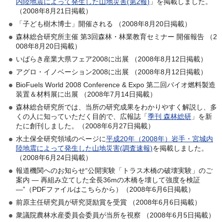
内陸地震によって発生した山地災害(第2報)
」を掲載しました。
（2008年8月21日掲載）
「子ども樹木博士」開催される （2008年8月20日掲載）
森林総合研究所主催 第3回森林・林業教育セミナー 開催報告 （2
008年8月20日掲載）
いばらき産業大県フェア2008に出展 （2008年8月12日掲載）
アグロ・イノベーション2008に出展 （2008年8月12日掲載）
BioFuels World 2008 Conference & Expo 第二回バイオ燃料製造
装置＆材料展に出展 （2008年7月14日掲載）
森林総合研究所では、当所の研究成果をわかりやすく解説し、多
くの人に知っていただく目的で、広報誌「
季刊 森林総研
」を新
たに創刊しました。（2008年6月27日掲載）
水土保全研究領域のページに
平成20年（2008年）岩手・宮城内
陸地震によって発生した山地災害(調査速報)
を掲載しました。
（2008年6月24日掲載）
報道機関へのお知らせ“公開実験「トラス木橋の破壊実験」のご
案内 — 再組み立てした全長36mの木橋を壊して強度を検証
—”（PDFファイルはこちらから）（2008年6月6日掲載）
前原主任研究員が研究奨励賞を受賞 （2008年6月6日掲載）
衆議院農林水産委員会委員が当所を視察 （2008年6月5日掲載）