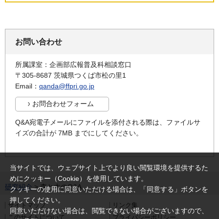
お問い合わせ
所属課室：企画部広報普及科相談窓口
〒305-8687 茨城県つくば市松の里1
Email：
qanda@ffpri.go.jp
Q&A宛電子メールにファイルを添付される際は、ファイルサ
イズの合計が 7MB までにしてください。
当サイトでは、ウェブサイト上でより良い閲覧環境を提供するた
めにクッキー（Cookie）を使用しています。
研究紹介
> 森と木のQ&A
クッキーの使用に同意いただける場合は、「同意する」ボタンを
押してください。
サイトマップ
リンク集
同意いただけない場合は、閲覧できない場合がございますので、
このサイトについて
プライバシーポリシー