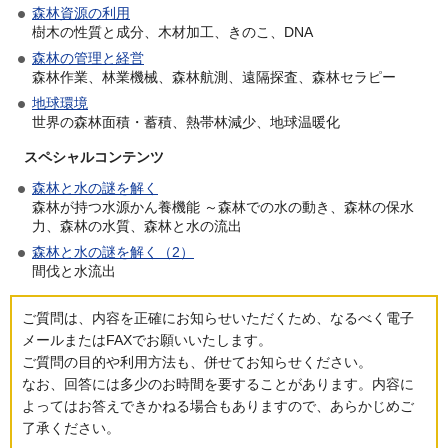
森林資源の利用
樹木の性質と成分、木材加工、きのこ、DNA
森林の管理と経営
森林作業、林業機械、森林航測、遠隔探査、森林セラピー
地球環境
世界の森林面積・蓄積、熱帯林減少、地球温暖化
スペシャルコンテンツ
森林と水の謎を解く
森林が持つ水源かん養機能 ～森林での水の動き、森林の保水
力、森林の水質、森林と水の流出
森林と水の謎を解く（2）
間伐と水流出
ご質問は、内容を正確にお知らせいただくため、なるべく電子
メールまたはFAXでお願いいたします。
ご質問の目的や利用方法も、併せてお知らせください。
なお、回答には多少のお時間を要することがあります。内容に
よってはお答えできかねる場合もありますので、あらかじめご
了承ください。