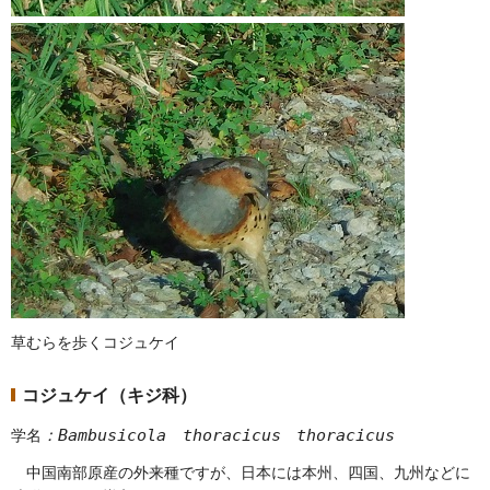
草むらを歩くコジュケイ
コジュケイ（キジ科）
：Bambusicola
t
horacicus
t
horacicus
学名
中
国南部原産の外来種ですが、日本には本州、四国、九州などに