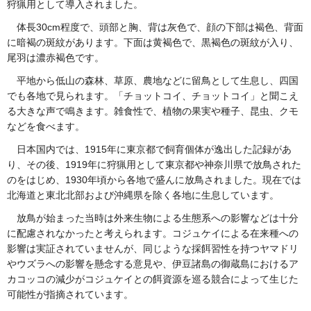
狩猟用として導入されました。
体
長30cm程度で、頭部と胸、背は灰色で、顔の下部は褐色、背面
に暗褐の斑紋があります。下面は黄褐色で、黒褐色の斑紋が入り、
尾羽は濃赤褐色です。
平
地から低山の森林、草原、農地などに留鳥として生息し、四国
でも各地で見られます。「チョットコイ、チョットコイ」と聞こえ
る大きな声で鳴きます。雑食性で、植物の果実や種子、昆虫、クモ
などを食べます。
日
本国内では、1915年に東京都で飼育個体が逸出した記録があ
り、その後、1919年に狩猟用として東京都や神奈川県で放鳥された
のをはじめ、1930年頃から各地で盛んに放鳥されました。現在では
北海道と東北北部および沖縄県を除く各地に生息しています。
放鳥
が始まった当時は外来生物による生態系への影響などは十分
に配慮されなかったと考えられます。コジュケイによる在来種への
影響は実証されていませんが、同じような採餌習性を持つヤマドリ
やウズラへの影響を懸念する意見や、伊豆諸島の御蔵島におけるア
カコッコの減少がコジュケイとの餌資源を巡る競合によって生じた
可能性が指摘されています。