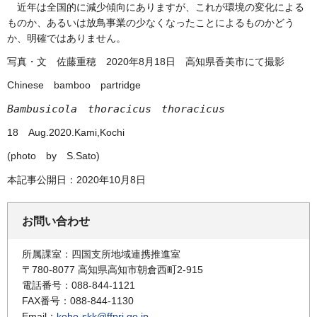
近年
は全国的に減少傾向にありますが、これが環境の変化による
ものか、あるいは放鳥事業の少なくなったことによるものかどう
か、明確ではありません。
写真・文
佐
藤重穂
20
20年8月18日
高
知県香美市にて撮影
Chinese
b
amboo
p
artridge
Bambusicola
t
horacicus
t
horacicus
18
A
ug.2020.Kami,Kochi
(photo
b
y
S.Sato
)
本記事公開日：2020年10月8日
お問い合わせ
所属課室：四国支所地域連携推進室
〒780-8077 高知県高知市朝倉西町2-915
電話番号：088-844-1121
FAX番号：088-844-1130
Email：
koho-skk@ffpri.go.jp