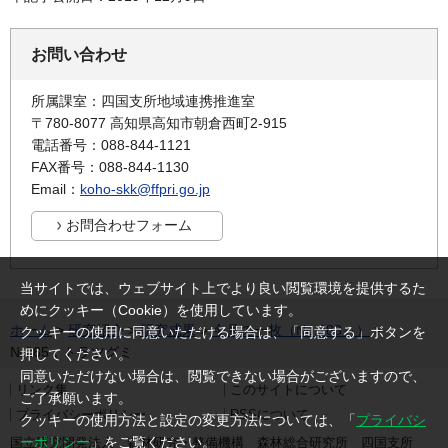
お問い合わせ
所属課室：四国支所地域連携推進室
〒780-8077 高知県高知市朝倉西町2-915
電話番号：088-844-1121
FAX番号：088-844-1130
Email：
koho-skk@ffpri.go.jp
当サイトでは、ウェブサイト上でより良い閲覧環境を提供するた
めにクッキー（Cookie）を使用しています。
ホーム
>
研究紹介
>
研究成果
>
今月の一枚（No.283～）
>
クッキーの使用に同意いただける場合は、「同意する」ボタンを
№285：トラツグミ
押してください。
同意いただけない場合は、閲覧できない場合がございますので、
リンク集
このサイトについて
ご了承願います。
プライバシーポリシー
RSSについて
クッキーの使用方法と設定の変更方法については、「
プライバシ
ーポリシー
」をご覧ください。
国立研究開発法人 森林研究・整備機構 森林総合研究所 四国支所