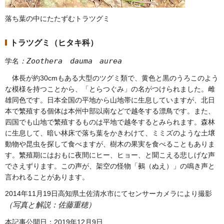
落ち葉の中にたたずむトラツグミ
トラツグミ（ヒタキ科）
：
Zoothera
dauma
aurea
学名
体
長が約30cmもある大型のツグミ類で、黄色と黒のうろこのよう
な模様を持つことから、「とらつぐみ」の名がつけられました。雌
雄同色です。日本全国の平地から山地帯に生息していますが、北日
本で繁殖する個体は本州中部以南などで越冬する漂鳥です。また、
四国でも山地で繁殖するものは平地で越冬するとみられます。森林
に生息して、暗い林床で落ち葉をかきわけて、ミミズのような土壌
動物や昆虫を探して食べますが、樹木の果実を食べることもありま
す。繁殖期にはおもに夜間にヒー、ヒョー、と聞こえる悲しげな声
でさえずります。この声が、架空の怪物「鵺（ぬえ）」の鳴き声と
言われることがあります。
2014年11月19日高知県土佐清水市にてセンサーカメラにより撮影
（写真と解説：佐藤重穂）
本記事公開日：2019年12月9日