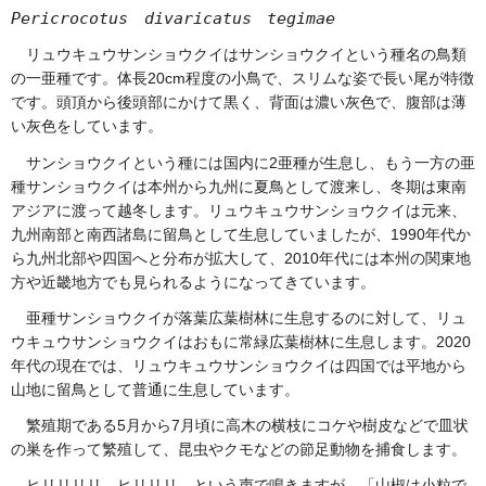
Pericrocotus
d
ivaricatus
te
gimae
リ
ュウキュウサンショウクイはサンショウクイという種名の鳥類
の一亜種です。体長20cm程度の小鳥で、スリムな姿で長い尾が特徴
です。頭頂から後頭部にかけて黒く、背面は濃い灰色で、腹部は薄
い灰色をしています。
サ
ンショウクイという種には国内に2亜種が生息し、もう一方の亜
種サンショウクイは本州から九州に夏鳥として渡来し、冬期は東南
アジアに渡って越冬します。リュウキュウサンショウクイは元来、
九州南部と南西諸島に留鳥として生息していましたが、1990年代か
ら九州北部や四国へと分布が拡大して、2010年代には本州の関東地
方や近畿地方でも見られるようになってきています。
亜
種サンショウクイが落葉広葉樹林に生息するのに対して、リュ
ウキュウサンショウクイはおもに常緑広葉樹林に生息します。2020
年代の現在では、リュウキュウサンショウクイは四国では平地から
山地に留鳥として普通に生息しています。
繁
殖期である5月から7月頃に高木の横枝にコケや樹皮などで皿状
の巣を作って繁殖して、昆虫やクモなどの節足動物を捕食します。
ヒ
リリリリ、ヒリリリ、という声で鳴きますが、「山椒は小粒で