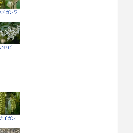
カメガシワ
アセビ
チイガシ