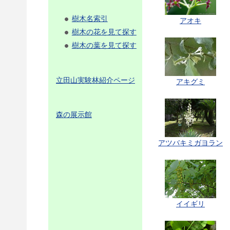
樹木名索引
アオキ
樹木の花を見て探す
樹木の葉を見て探す
立田山実験林紹介ページ
アキグミ
森の展示館
アツバキミガヨラン
イイギリ