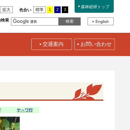
森林総研トップ
拡大
標準
1
2
3
色合い
内検索
English
交通案内
お問い合わせ
行
ヤ～ワ行