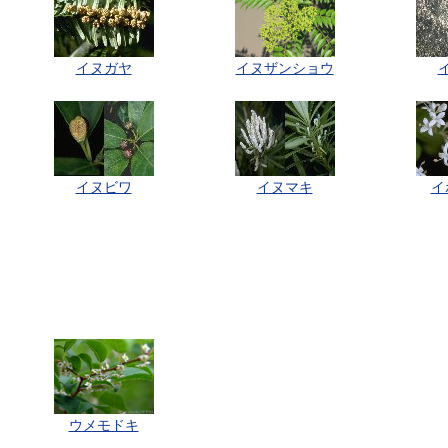
イヌガヤ
イヌザンショウ
イヌビワ
イヌマキ
イ
ウメモドキ