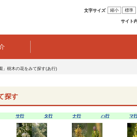
縮小
標準
文字サイズ
サイト
介
園」樹木の花をみて探す(あ行)
て探す
サ行
タ行
ナ行
ハ行
マ