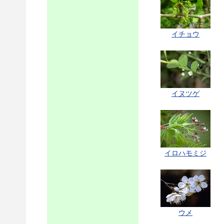
イチョウ
イヌツゲ
イロハモミジ
ウメ