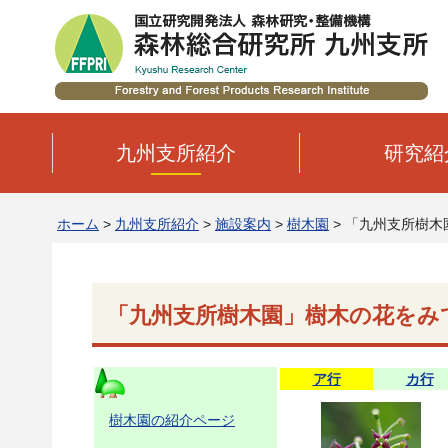
九州支所紹介
研究紹
ホーム
>
九州支所紹介
>
施設案内
>
樹木園
> 「九州支所樹木
「九州支所樹木園」樹木の花をみ
ア行
カ行
樹木園の紹介ページ