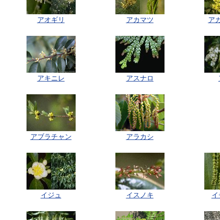
アオギリ
アカマツ
ア
アキニレ
アスナロ
アブラチャン
アラカシ
イジュ
イスノキ
イ