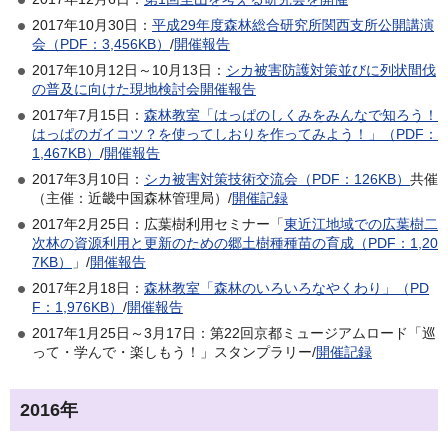
2017年10月30日：
平成29年度森林総合研究所関西支所公開講演
会（PDF：3,456KB）
/
開催報告
2017年10月12日～10月13日：
シカ被害防護対策並びに列状間伐
の普及に向けた現地検討会開催報告
2017年7月15日：
森林教室「はっぱのしくみをみんなで知ろう！
はっぱのガイコツ？を使ってしおりを作ってみよう！」（PDF：
1,467KB）
/
開催報告
2017年3月10日：
シカ被害対策技術交流会（PDF：126KB）
共催
（主催：近畿中国森林管理局）/
開催記録
2017年2月25日：広葉樹利用セミナー「
東近江地域での広葉樹二
次林の資源利用と更新のための郷土樹種種苗の育成（PDF：1,20
7KB）
」/
開催報告
2017年2月18日：
森林教室「森林のいろいろなやくわり」（PD
F：1,976KB）
/
開催報告
2017年1月25日～3月17日：第22回京都ミュージアムロード「巡
って・学んで・楽しもう！」スタンプラリー/
開催記録
2016年