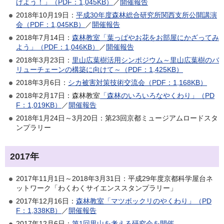
げよう！」（PDF：1,045KB）
／
開催報告
2018年10月19日：
平成30年度森林総合研究所関西支所公開講演
会（PDF：1,045KB）
／
開催報告
2018年7月14日：
森林教室「葉っぱやお花をお部屋にかざってみ
よう」（PDF：1,046KB）
／
開催報告
2018年3月23日：
里山広葉樹活用シンポジウム～里山広葉樹のバ
リューチェーンの構築に向けて～（PDF：1,425KB）
2018年3月6日：
シカ被害対策技術交流会（PDF：1,168KB）
2018年2月17日：森林教室
「森林のいろいろなやくわり」（PD
F：1,019KB）
／
開催報告
2018年1月24日～3月20日：第23回京都ミュージアムロードスタ
ンプラリー
2017年
2017年11月1日～2018年3月31日：平成29年度京都科学屋台ネ
ットワーク「わくわくサイエンススタンプラリー」
2017年12月16日：
森林教室「マツボックリのやくわり」（PD
F：1,338KB）
／
開催報告
2017年12月6日：
第1回里山を考える研究会を開催