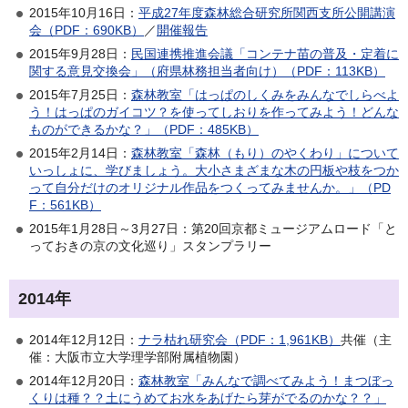
2015年10月16日：
平成27年度森林総合研究所関西支所公開講演
会（PDF：690KB）
／
開催報告
2015年9月28日：
民国連携推進会議「コンテナ苗の普及・定着に
関する意見交換会」（府県林務担当者向け）（PDF：113KB）
2015年7月25日：
森林教室「はっぱのしくみをみんなでしらべよ
う！はっぱのガイコツ？を使ってしおりを作ってみよう！どんな
ものができるかな？」（PDF：485KB）
2015年2月14日：
森林教室「森林（もり）のやくわり」について
いっしょに、学びましょう。大小さまざまな木の円板や枝をつか
って自分だけのオリジナル作品をつくってみませんか。」（PD
F：561KB）
2015年1月28日～3月27日：第20回京都ミュージアムロード「と
っておきの京の文化巡り」スタンプラリー
2014年
2014年12月12日：
ナラ枯れ研究会（PDF：1,961KB）
共催（主
催：大阪市立大学理学部附属植物園）
2014年12月20日：
森林教室「みんなで調べてみよう！まつぼっ
くりは種？？土にうめてお水をあげたら芽がでるのかな？？」