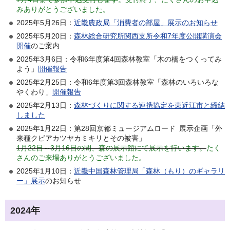
みありがとうございました。
2025年5月26日：
近畿農政局「消費者の部屋」展示のお知らせ
2025年5月20日：
森林総合研究所関西支所令和7年度公開講演会
開催
のご案内
2025年3月6日：令和6年度第4回森林教室「木の橋をつくってみ
よう」
開催報告
2025年2月25日：令和6年度第3回森林教室「森林のいろいろな
やくわり」
開催報告
2025年2月13日：
森林づくりに関する連携協定を東近江市と締結
しました
2025年1月22日：第28回京都ミュージアムロード 展示企画「外
来種クビアカツヤカミキリとその被害」
1月22日～3月16日の間、森の展示館にて展示を行います。
たく
さんのご来場ありがとうございました。
2025年1月10日：
近畿中国森林管理局「森林（もり）のギャラリ
ー」展示
のお知らせ
2024年