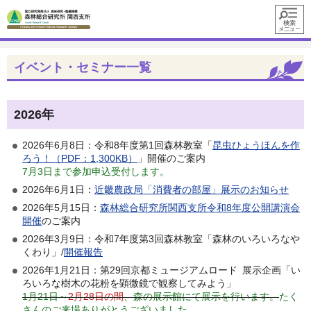
メニュ
ー
イベント・セミナー一覧
2026年
2026年6月8日：令和8年度第1回森林教室「
昆虫ひょうほんを作
ろう！（PDF：1,300KB）
」開催のご案内
7月3日まで参加申込受付します。
2026年6月1日：
近畿農政局「消費者の部屋」展示のお知らせ
2026年5月15日：
森林総合研究所関西支所令和8年度公開講演会
開催
のご案内
2026年3月9日：令和7年度第3回森林教室「森林のいろいろなや
くわり」/
開催報告
2026年1月21日：第29回京都ミュージアムロード 展示企画「い
ろいろな樹木の花粉を顕微鏡で観察してみよう」
1月21日～
2月28日の間
、森の展示館にて展示を行います。
たく
さんのご来場ありがとうございました。