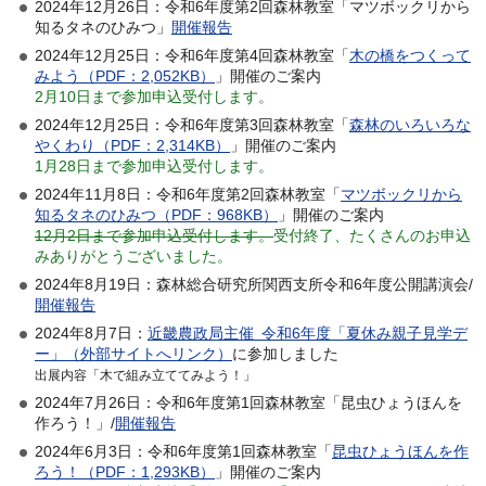
2024年12月26日：令和6年度第2回森林教室「マツボックリから
知るタネのひみつ」
開催報告
2024年12月25日：令和6年度第4回森林教室「
木の橋をつくって
みよう（PDF：2,052KB）
」開催のご案内
2月10日まで参加申込受付します。
2024年12月25日：令和6年度第3回森林教室「
森林のいろいろな
やくわり（PDF：2,314KB）
」開催のご案内
1月28日まで参加申込受付します。
2024年11月8日：令和6年度第2回森林教室「
マツボックリから
知るタネのひみつ（PDF：968KB）
」開催のご案内
12月2日まで参加申込受付します。
受付終了、たくさんのお申込
みありがとうございました。
2024年8月19日：森林総合研究所関西支所令和6年度公開講演会/
開催報告
2024年8月7日：
近畿農政局主催 令和6年度「夏休み親子見学デ
ー」（外部サイトへリンク）
に参加しました
出展内容「木で組み立ててみよう！」
2024年7月26日：令和6年度第1回森林教室「昆虫ひょうほんを
作ろう！」/
開催報告
2024年6月3日：令和6年度第1回森林教室「
昆虫ひょうほんを作
ろう！（PDF：1,293KB）
」開催のご案内