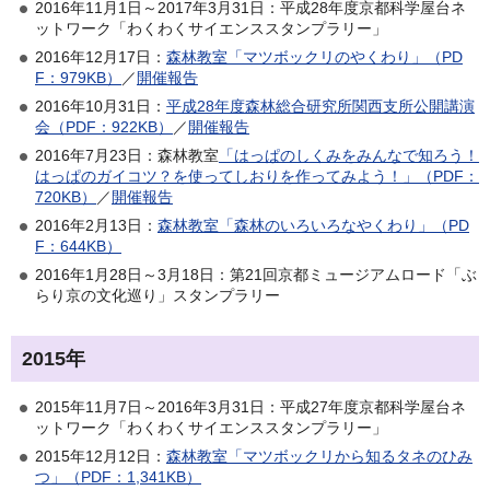
2016年11月1日～2017年3月31日：平成28年度京都科学屋台ネ
ットワーク「わくわくサイエンススタンプラリー」
2016年12月17日：
森林教室「マツボックリのやくわり」（PD
F：979KB）
／
開催報告
2016年10月31日：
平成28年度森林総合研究所関西支所公開講演
会（PDF：922KB）
／
開催報告
2016年7月23日：森林教室
「はっぱのしくみをみんなで知ろう！
はっぱのガイコツ？を使ってしおりを作ってみよう！」（PDF：
720KB）
／
開催報告
2016年2月13日：
森林教室「森林のいろいろなやくわり」（PD
F：644KB）
2016年1月28日～3月18日：第21回京都ミュージアムロード「ぶ
らり京の文化巡り」スタンプラリー
2015年
2015年11月7日～2016年3月31日：平成27年度京都科学屋台ネ
ットワーク「わくわくサイエンススタンプラリー」
2015年12月12日：
森林教室「マツボックリから知るタネのひみ
つ」（PDF：1,341KB）