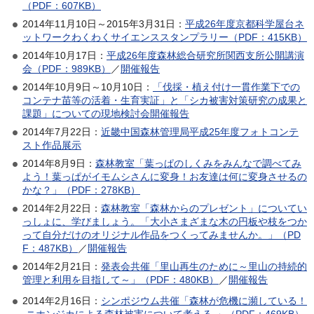
（PDF：607KB）
2014年11月10日～2015年3月31日：
平成26年度京都科学屋台ネ
ットワークわくわくサイエンススタンプラリー（PDF：415KB）
2014年10月17日：
平成26年度森林総合研究所関西支所公開講演
会（PDF：989KB）
／
開催報告
2014年10月9日～10月10日：
「伐採・植え付け一貫作業下での
コンテナ苗等の活着・生育実証」と「シカ被害対策研究の成果と
課題」についての現地検討会開催報告
2014年7月22日：
近畿中国森林管理局平成25年度フォトコンテ
スト作品展示
2014年8月9日：
森林教室「葉っぱのしくみをみんなで調べてみ
よう！葉っぱがイモムシさんに変身！お友達は何に変身させるの
かな？」（PDF：278KB）
2014年2月22日：
森林教室「森林からのプレゼント」についてい
っしょに、学びましょう。「大小さまざまな木の円板や枝をつか
って自分だけのオリジナル作品をつくってみませんか。」（PD
F：487KB）
／
開催報告
2014年2月21日：
発表会共催「里山再生のために～里山の持続的
管理と利用を目指して～」（PDF：480KB）
／
開催報告
2014年2月16日：
シンポジウム共催「森林が危機に瀕している！
-ニホンジカによる森林被害について考える-」（PDF：469KB）