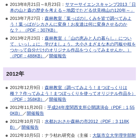
2013年8月21日～8月23日：
サマーサイエンスキャンプ2013「日
本の山と森の歴史を考える～地図でたどる伏見桃山の120年～」
2013年7月27日：
森林教室「葉っぱのしくみを皆で調べてみよ
う！葉っぱがシカさんに変身！お友達は何に変身させるのか
な？」（PDF：307KB）
2013年2月23日：
森林教室（「山の恵みと人の暮らし」につい
て、いっしょに、学びましょう。大小さまざまな木の円板や枝を
つかって自分だけのオリジナル作品をつくってみませんか。）
（PDF：488KB）
／
開催報告
2012年
2012年12月9日：
森林教室（調べてみよう！まつぼっくりは
種？？作ってみよう！まつぼっくりを使ってオリジナル作品を）
（PDF：358KB）
／
開催報告
2012年11月20日：
平成24年度関西支所公開講演会（PDF：1,55
0KB）
／
開催報告
2012年10月7日：
水都おおさか森林の市2012（PDF：3,118K
B）
／
開催報告
2012年10月5日：ナラ枯れ研究会（主催：
大阪市立大学理学部附