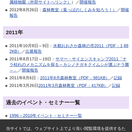
属植物園（外部サイトへリンク）
）／
開催報告
2012年8月26日：
森林教室（葉っぱのしくみを知ろう！）
／
開催
報告
2011年
2011年10月8日～9日：
水都おおさか森林の市2011（PDF：1,88
2KB）
／
出展報告
2011年8月17日～19日：
サマー・サイエンスキャンプ2011「ナ
ラ枯れのメカニズムを探る～カシノナガキクイムシが運ぶナラ菌
～」
／
開催報告
2011年8月6日：
2011年8月森林教室（PDF：981KB）
／
記録
2011年3月26日
2011年3月森林教室（PDF：417KB）
／
記録
過去のイベント・セミナー一覧
1996～2010年イベント・セミナー一覧
当サイトでは、ウェブサイト上でより良い閲覧環境を提供するた