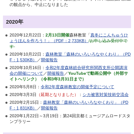
の観点から、中止になりました
2020年
2020年12月22日：
2月13日開催
森林教室「
真冬にこんちゅうひ
ょうほんを作ろう！」（PDF：2,733KB）
/
お申し込み受付中で
す
2020年10月22日：
森林教室「森林のいろいろなやくわり」（PD
F：1,530KB）
／
開催報告
2020年10月16日：
令和2年度森林総合研究所関西支所公開講演
会の開催について
／
開催報告
／
YouTube
で動画公開中（外部サ
イトへリンク）（令和3年3月31日まで）
2020年5月8日：
令和2年度森林教室の開催予定について
2020年3月3日
（延期となりました）
：
シカ被害対策技術交流会
2020年2月15日：
森林教室「森林のいろいろなやくわり」（PD
F：1,831KB）
／
開催報告
2020年1月22日～3月19日：第24回京都ミュージアムロードスタ
ンプラリー