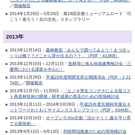
／
開催報告
2014年1月29日～3月20日：第19回京都ミュージアムロード「行
こう！巡ろう！京の文化」スタンプラリー
2013年
2013年12月14日：
森林教室「みんなで調べてみよう！まつぼっ
くりは種？？どこから芽が出るの？？」（PDF：413KB）
2013年12月10日～12月11日：
造林等に係る地域連携検討会〈三
重県における課題を中心に〉
2013年11月29日：
平成25年度関西支所公開講演会（PDF：1,21
7KB）
／
開催報告
2013年11月7日～11月8日：
「ヒノキ実生コンテナによる低コス
ト再造林技術の開発」研究成果の普及のための現地検討会
2013年11月11日～2014年3月28日：
平成25年度京都科学屋台ネ
ットワークわくわくサイエンススタンプラリー（PDF：434KB）
2013年10月10日：
オープンラボin京都「活かそう！-森を守り育
てる新技術-」
2013年9月12日～9月13日：
列状間伐推進のための現地検討会