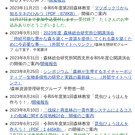
2023年11月2日：令和5年度第2回森林教室「
マツボックリから
知るタネのひみつ（PDF：878KB）
」開催のご案内
11月27日まで参加申込受付します。
受付終了、たくさんのお申
込みありがとうございました。
2023年9月13日：
2023年度 森林総合研究所公開講演会
「持続可能な豊かな森を築くー資源を提供してくれる森を築くた
めに今必要な事―」（外部サイトへリンク）
/
森林生態研究グルー
プ 山下直子、中尾勝洋
2023年8月31日：森林総合研究所関西支所令和5年度公開講演会
の開催のご案内/
開催報告
2023年8月25日：
シンポジウム「森林が主導するネイチャーポジ
ティブ～生物多様性の研究と実践の最前線～」（外部サイトへリ
ンク）
/森林資源管理研究グループ 平野悠一郎
2023年8月24日：令和5年度第1回森林教室「昆虫ひょうほんを
作ろう！」/
開催報告
2023年8月10日：
「伐採と再造林の一貫作業システムによるコス
トの低減に関する現地検討会」開催のご案内
2023年6月12日：令和5年度第1回森林教室「
昆虫ひょうほんを
作ろう！（PDF：1,445KB）
」の開催のご案内
7月7日まで参加申込受付します。
受付終了、たくさんのお申込