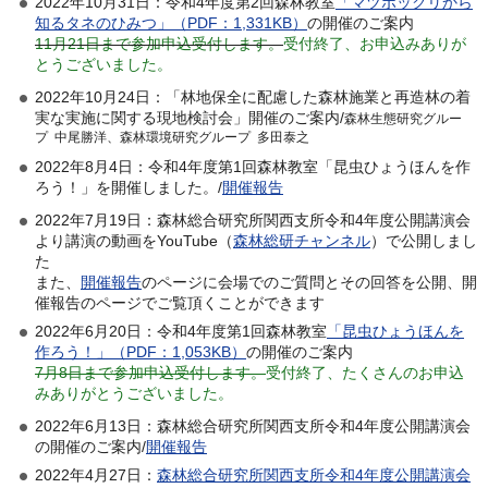
2022年10月31日：令和4年度第2回森林教室
「マツボックリから
知るタネのひみつ」（PDF：1,331KB）
の開催のご案内
11月21日まで参加申込受付します。
受付終了、お申込みありが
とうございました。
2022年10月24日：「林地保全に配慮した森林施業と再造林の着
実な実施に関する現地検討会」開催のご案内/
森林生態研究グルー
プ 中尾勝洋、森林環境研究グループ 多田泰之
2022年8月4日：令和4年度第1回森林教室「昆虫ひょうほんを作
ろう！」を開催しました。/
開催報告
2022年7月19日：森林総合研究所関西支所令和4年度公開講演会
より講演の動画をYouTube（
森林総研チャンネル
）で公開しまし
た
また、
開催報告
のページに会場でのご質問とその回答を公開、開
催報告のページでご覧頂くことができます
2022年6月20日：令和4年度第1回森林教室
「昆虫ひょうほんを
作ろう！」（PDF：1,053KB）
の開催のご案内
7月8日まで参加申込受付します。
受付終了、たくさんのお申込
みありがとうございました。
2022年6月13日：森林総合研究所関西支所令和4年度公開講演会
の開催のご案内/
開催報告
2022年4月27日：
森林総合研究所関西支所令和4年度公開講演会