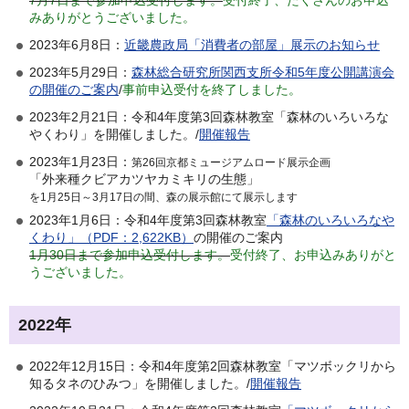
みありがとうございました。
2023年6月8日：
近畿農政局「消費者の部屋」展示のお知らせ
2023年5月29日：
森林総合研究所関西支所令和5年度公開講演会
の開催のご案内
/
事前申込受付を終了しました。
2023年2月21日：令和4年度第3回森林教室「森林のいろいろな
やくわり」を開催しました。/
開催報告
2023年1月23日：
第26回京都ミュージアムロード展示企画
「外来種クビアカツヤカミキリの生態」
を1月25日～3月17日の間、森の展示館にて展示します
2023年1月6日：令和4年度第3回森林教室
「森林のいろいろなや
くわり」（PDF：2,622KB）
の開催のご案内
1月30日まで参加申込受付します。
受付終了、お申込みありがと
うございました。
2022年
2022年12月15日：令和4年度第2回森林教室「マツボックリから
知るタネのひみつ」を開催しました。/
開催報告