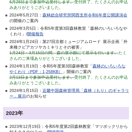
6月28日まで参加申込受付します。
受付終了、たくさんのお申込
みありがとうございました。
2024年5月27日：
森林総合研究所関西支所令和6年度公開講演会
の開催のご案内
2024年3月5日：令和5年度第3回森林教室「森林のいろいろなや
くわり」/
開催報告
2024年1月24日：第27回京都ミュージアムロード 展示企画「外
来種クビアカツヤカミキリとその被害」
1月24日～3月15日の間、森の展示館にて展示を行います。
たく
さんのご来場ありがとうございました。
2024年1月19日：令和5年度第3回森林教室「
森林のいろいろな
やくわり（PDF：1,258KB）
」開催のご案内
2月13日まで参加申込受付します。
受付終了、たくさんのお申込
みありがとうございました。
2024年1月15日：
近畿中国森林管理局「森林（もり）のギャラリ
ー」展示
のお知らせ
2023年
2023年12月19日：令和5年度第2回森林教室「マツボックリから
知るタネのひみつ」/
開催報告