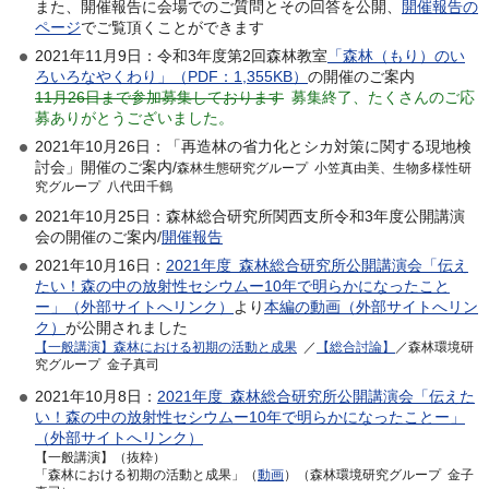
また、開催報告に会場でのご質問とその回答を公開、
開催報告の
ページ
でご覧頂くことができます
2021年11月9日：令和3年度第2回森林教室
「森林（もり）のい
ろいろなやくわり」（PDF：1,355KB）
の開催のご案内
11月26日まで参加募集しております
募集終了、たくさんのご応
募ありがとうございました。
2021年10月26日：「再造林の省力化とシカ対策に関する現地検
討会」開催のご案内/
森林生態研究グループ 小笠真由美、生物多様性研
究グループ 八代田千鶴
2021年10月25日：森林総合研究所関西支所令和3年度公開講演
会の開催のご案内/
開催報告
2021年10月16日：
2021年度 森林総合研究所公開講演会「伝え
たい！森の中の放射性セシウムー10年で明らかになったこと
ー」（外部サイトへリンク）
より
本編の動画（外部サイトへリン
ク）
が公開されました
【一般講演】森林における初期の活動と成果
／
【総合討論】
／森林環境研
究グループ 金子真司
2021年10月8日：
2021年度 森林総合研究所公開講演会「伝えた
い！森の中の放射性セシウムー10年で明らかになったことー」
（外部サイトへリンク）
【一般講演】（抜粋）
「森林における初期の活動と成果」（
動画
）（森林環境研究グループ 金子