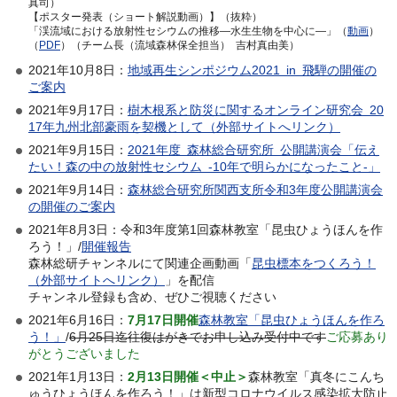
真司）
【ポスター発表（ショート解説動画）】（抜粋）
「渓流域における放射性セシウムの推移―水生生物を中心に―」（
動画
）
（
PDF
）（チーム長（流域森林保全担当） 吉村真由美）
2021年10月8日：
地域再生シンポジウム2021 in 飛騨の開催の
ご案内
2021年9月17日：
樹木根系と防災に関するオンライン研究会 20
17年九州北部豪雨を契機として（外部サイトへリンク）
2021年9月15日：
2021年度 森林総合研究所 公開講演会「伝え
たい！森の中の放射性セシウム -10年で明らかになったこと-」
2021年9月14日：
森林総合研究所関西支所令和3年度公開講演会
の開催のご案内
2021年8月3日：令和3年度第1回森林教室「昆虫ひょうほんを作
ろう！」/
開催報告
森林総研チャンネルにて関連企画動画「
昆虫標本をつくろう！
（外部サイトへリンク）
」を配信
チャンネル登録も含め、ぜひご視聴ください
2021年6月16日：
7月17日開催
森林教室「昆虫ひょうほんを作ろ
う！」
/
6月25日迄往復はがきでお申し込み受付中です
ご応募あり
がとうございました
2021年1月13日：
2月13日開催＜中止＞
森林教室「真冬にこんち
ゅうひょうほんを作ろう！」は新型コロナウイルス感染拡大防止