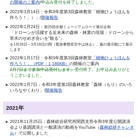
の開催のご案内
/
申込み受付を終了しました。
2022年3月14日：令和3年度第3回森林教室「植物ひょうほんを
作ろう！」）」/
開催報告
2022年1月24日：
第25回京都ミュージアムロード展示企画
「ドローンが活躍する近未来の森林・林業の現場：ドローンから
草木のせめぎ合いを”観る”」
を1月26日～3月18日の間（緊急事態宣言中は休止）、森の展示館にて展示
します
2022年1月17日：令和3年度第3回森林教室
「植物ひょうほんを
作ろう！」（PDF：1,185KB）
の開催のご案内
2月7日まで参加申込受付します。
受付終了、お申込みありがと
うございました。
2022年1月7日：令和3年度第2回森林教室「森林（もり）のいろ
いろなやくわり」/
開催報告
2021年
2021年11月25日：森林総合研究所関西支所令和3年度公開講演
会より基調講演と一般講演の動画をYouTube（
森林総研チャンネ
ル
）で公開しました